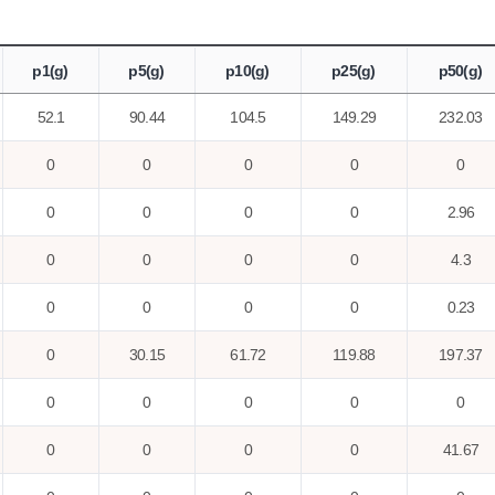
p1(g)
p5(g)
p10(g)
p25(g)
p50(g)
52.1
90.44
104.5
149.29
232.03
0
0
0
0
0
0
0
0
0
2.96
0
0
0
0
4.3
0
0
0
0
0.23
0
30.15
61.72
119.88
197.37
0
0
0
0
0
0
0
0
0
41.67