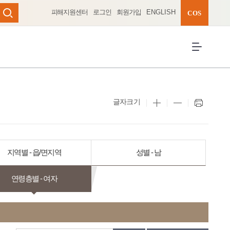
피해지원센터
로그인
회원가입
ENGLISH
완성 펼치기
COS
검색
전체메뉴 열
글자크기
지역별 - 읍/면지역
성별 - 남
연령층별 - 여자