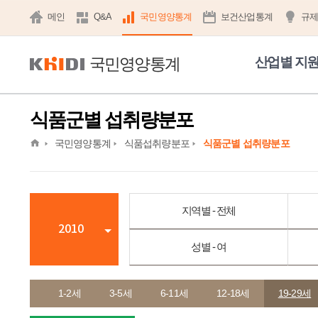
메인
Q&A
국민영양통계
보건산업통계
규
국민영양통계
산업별 지
식품군별 섭취량분포
home
국민영양통계
식품섭취량분포
식품군별 섭취량분포
지역별 - 전체
2010
성별 - 여
1-2세
3-5세
6-11세
12-18세
19-29세