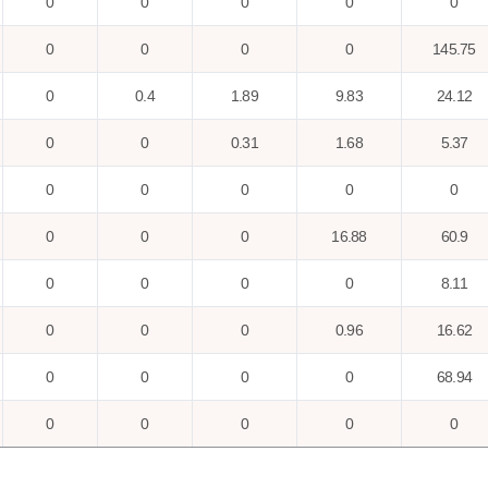
0
0
0
0
0
0
0
0
0
145.75
0
0.4
1.89
9.83
24.12
0
0
0.31
1.68
5.37
0
0
0
0
0
0
0
0
16.88
60.9
0
0
0
0
8.11
0
0
0
0.96
16.62
0
0
0
0
68.94
0
0
0
0
0