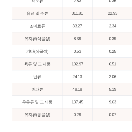
해조류
2.83
0.36
음료 및 주류
311.81
22.93
조미료류
33.27
2.34
유지류(식물성)
8.39
0.39
기타(식물성)
0.53
0.25
육류 및 그 제품
102.97
6.51
난류
24.13
2.06
어패류
48.18
5.19
우유류 및 그 제품
137.45
9.63
유지류(동물성)
0.29
0.07