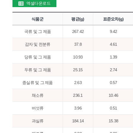
엑셀다운로드
식품군
평균(g)
표준오차(g)
곡류 및 그 제품
267.42
9.42
감자 및 전분류
37.8
4.61
당류 및 그 제품
10.93
1.39
두류 및 그 제품
25.15
2.74
종실류 및 그 제품
2.63
0.57
채소류
236.1
10.46
버섯류
3.96
0.51
과실류
184.14
15.38