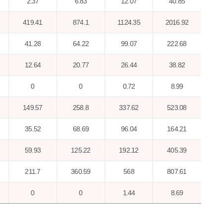
2.37
6.83
12.07
40.85
419.41
874.1
1124.35
2016.92
41.28
64.22
99.07
222.68
12.64
20.77
26.44
38.82
0
0
0.72
8.99
149.57
258.8
337.62
523.08
35.52
68.69
96.04
164.21
59.93
125.22
192.12
405.39
211.7
360.59
568
807.61
0
0
1.44
8.69