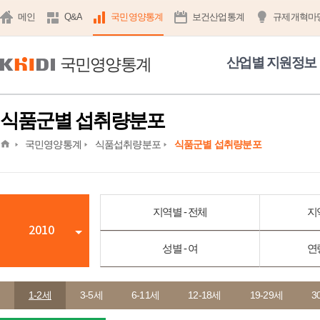
메인
Q&A
국민영양통계
보건산업통계
규제개혁마
국민영양통계
산업별 지원정보
식품군별 섭취량분포
home
국민영양통계
식품섭취량분포
식품군별 섭취량분포
지역별 - 전체
지
2010
성별 - 여
연
1-2세
3-5세
6-11세
12-18세
19-29세
3