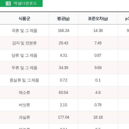
엑셀다운로드
식품군
평균(g)
표준오차(g)
p
곡류 및 그 제품
166.24
14.38
9
감자 및 전분류
26.43
7.49
당류 및 그 제품
4.31
0.87
두류 및 그 제품
34.39
9.69
종실류 및 그 제품
0.72
0.1
채소류
60.54
4.6
버섯류
2.15
0.78
과실류
177.04
18.18