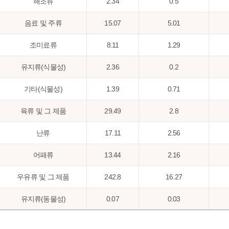
해조류
2.34
0.5
음료 및 주류
15.07
5.01
조미료류
8.11
1.29
유지류(식물성)
2.36
0.2
기타(식물성)
1.39
0.71
육류 및 그 제품
29.49
2.8
난류
17.11
2.56
어패류
13.44
2.16
우유류 및 그 제품
242.8
16.27
유지류(동물성)
0.07
0.03