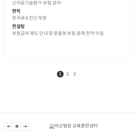
신의료기술평가·보험 분야
현직
한국로슈진단 부장
컨설팅
보험급여 제도 안내 및 맞춤형 보험 등재 전략 수립
1
2
3
관련기관
이전 배너로 이동
배너 정지
다음 배너로 이동
배너모음