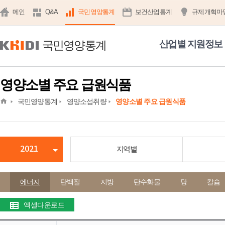
메인
Q&A
국민영양통계
보건산업통계
규제개혁마
국민영양통계
산업별 지원정보
영양소별 주요 급원식품
home
국민영양통계
영양소섭취량
영양소별 주요 급원식품
2021
지역별
에너지
단백질
지방
탄수화물
당
칼슘
엑셀다운로드