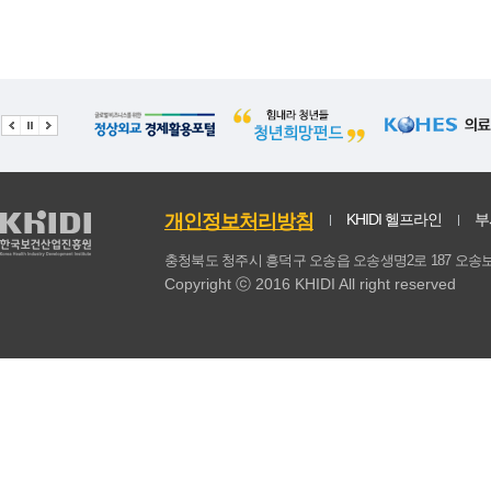
20
현미
21.28
1.54
21
샌드위치/햄버거/피자
21.14
3.78
22
가공육
20.86
2.21
23
사과
20.23
1.45
24
고구마
17.77
3.06
개인정보처리방침
KHIDI 헬프라인
부
25
마요네즈
16.73
1.71
충청북도 청주시 흥덕구 오송읍 오송생명2로 187 
Copyright ⓒ 2016 KHIDI All right reserved
26
감자
15.59
1.36
27
콜라
14.97
1.43
28
메밀 국수
14.26
2.52
29
참기름
14.24
0.63