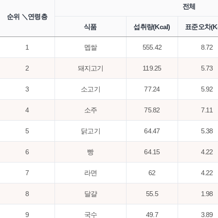
전체
순위 ＼연령층
식품
섭취량(Kcal)
표준오차(Kc
1
멥쌀
555.42
8.72
2
돼지고기
119.25
5.73
3
소고기
77.24
5.92
4
소주
75.82
7.11
5
닭고기
64.47
5.38
6
빵
64.15
4.22
7
라면
62
4.22
8
달걀
55.5
1.98
9
국수
49.7
3.89