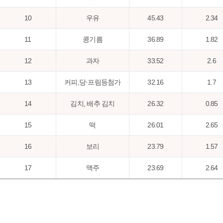
10
우유
45.43
2.34
11
콩기름
36.89
1.82
12
과자
33.52
2.6
13
커피,당·프림등첨가
32.16
1.7
14
김치, 배추 김치
26.32
0.85
15
떡
26.01
2.65
16
보리
23.79
1.57
17
맥주
23.69
2.64
18
밀가루
23.22
1.92
19
두부
22.16
1.75