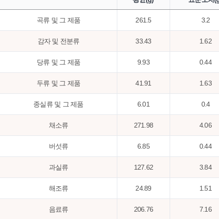
곡류 및 그 제품
261.5
3.2
감자 및 전분류
33.43
1.62
당류 및 그 제품
9.93
0.44
두류 및 그 제품
41.91
1.63
종실류 및 그 제품
6.01
0.4
채소류
271.98
4.06
버섯류
6.85
0.44
과실류
127.62
3.84
해조류
24.89
1.51
음료류
206.76
7.16