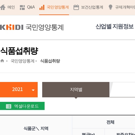
메인
Q&A
국민영양통계
보건산업통계
규제개혁마
국민영양통계
산업별 지원정보
식품섭취량
home
국민영양통계
식품섭취량
2021
지역별
엑셀다운로드
전체
식품군＼ 지역
평균(g)
표준오차(g