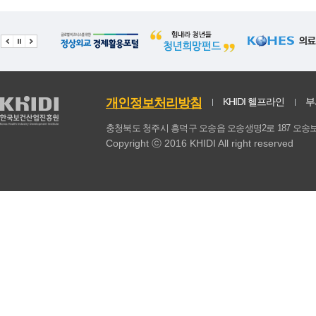
기타(동물성)
0.85
0.13
동물성 식품계
350.54
6
총계
1463.12
17.28
식물성식품 섭취비율(%)
75.86
0.27
개인정보처리방침
KHIDI 헬프라인
부
동물성식품 섭취비율(%)
24.14
0.27
충청북도 청주시 흥덕구 오송읍 오송생명2로 187 
Copyright ⓒ 2016 KHIDI All right reserved