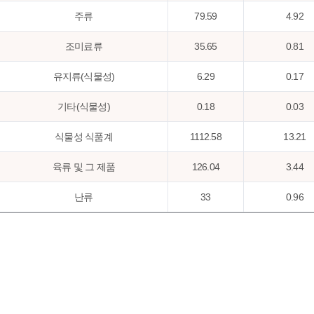
주류
79.59
4.92
조미료류
35.65
0.81
유지류(식물성)
6.29
0.17
기타(식물성)
0.18
0.03
식물성 식품계
1112.58
13.21
육류 및 그 제품
126.04
3.44
난류
33
0.96
어패류
87.46
2.5
우유류 및 그 제품
102.75
3.33
유지류(동물성)
0.44
0.05