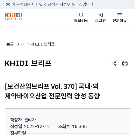
본문 바로가기
이 누리집은 대한민국 공식 전자정부 누리집입니다.
통합검색
로그인
전체메뉴
바이오헬스산업정보
바이오헬스 리포트
홈
KHIDI 브리프
KHIDI 브리프
페이지 공
페이
[보건산업브리프 Vol. 370] 국내·외
제약바이오산업 전문인력 양성 동향
[보건산업브리프 Vol. 370] 국내·외 제약바이오산업 전문인력 양성 동향
작성자
관리자
작성일
2022-12-12
조회수
15,305
첨부파일