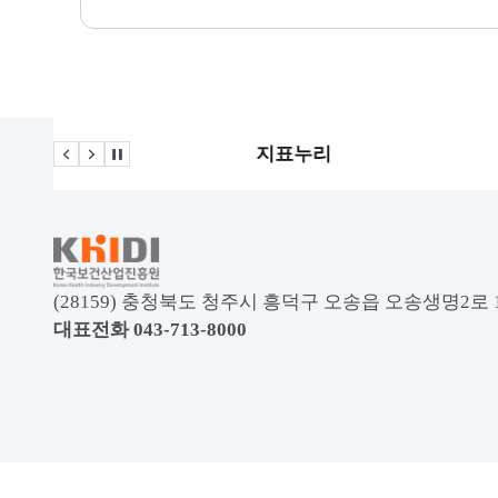
부
지표누리
이전 슬라이드
다음 슬라이드
관련사이트 자동재생 멈춤
KRDS - Korea Design System
(28159) 충청북도 청주시 흥덕구 오송읍 오송생명
대표전화 043-713-8000