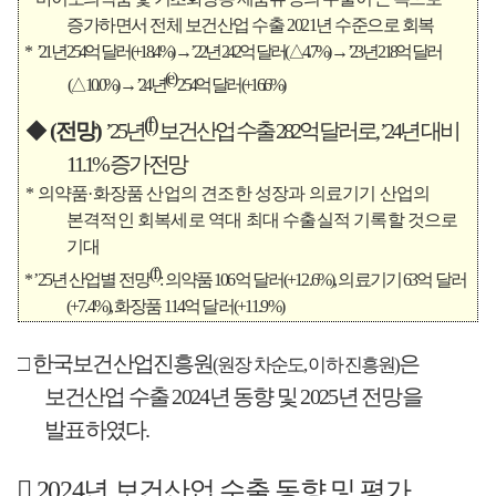
증가하면서 전체 보건산업 수출
2021
년 수준으로 회복
*
’21
년
254
억 달러
(+18.4%)
→
’22
년
242
억 달러
(
△
4.7%)
→
’23
년
218
억 달러
(e)
(
△
10.0%)
→
’24
년
254
억 달러
(+16.6%)
(f)
◆
(
전망
)
’25
년
보건산업 수출
282
억 달러로
, ’24
년 대비
11.1%
증가 전망
*
의약품
·
화장품 산업의 견조한 성장과 의료기기 산업의
본격적인 회복세로 역대 최대 수출실적 기록할 것으로
기대
(f)
* ’25
년 산업별 전망
:
의약품
106
억 달러
(+12.6%),
의료기기
63
억 달러
(+7.4%),
화장품
114
억 달러
(+11.9%)
□
한국보건산업진흥원
은
(
원장 차순도
,
이하 진흥원
)
보건산업
수출
2024
년 동향 및
2025
년 전망을
발표하였다
.
󰊱
2024
년 보건산업 수출 동향 및 평가