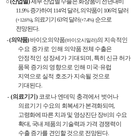
○
(
산업별
)
세부 산업별 수출은 화장품이 전년대비
11.9%
증가하여
114
억 달러
,
의약품이
106
억 달러
,
의료기기
63
억 달러
순으로
(+12.6%)
(+7.4%)
전망된다
.
-
(
의약품
)
바이오의약품
의 지속적인
(
바이오시밀러
)
수요 증가로
인해
의약품 전체 수출은
안정적인 성장세가 기대되며
,
특히
신규 허가
품목 증가의 영향으로 인해 미국
·
유럽
지역으로 실적 호조가 지속될 것으로
기대된다
.
-
(
의료기기
)
코로나 엔데믹 충격에서 벗어나
의료기기 수요의
회복세가 본격화되며
,
고령화에 따른 치과 및 영상진단 장비의 수요
확대
,
국내 제품의 기술력과 가격 경쟁력이
수출 증가를 견인할 것으로 전망된다
.