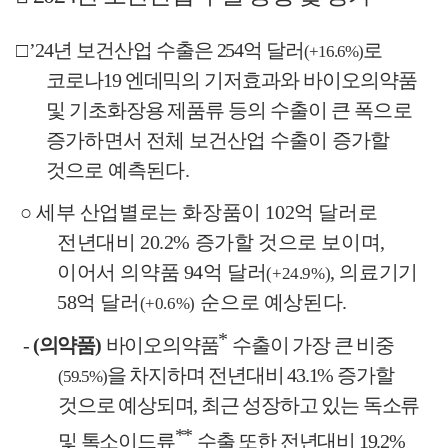
□
’24
년 보건산업 수출은
254
억 달러
로
(+16.6%)
코로나
19
엔데믹의 기저효과와 바이오의약품
및 기초화장용 제품류 등의 수출이
큰 폭으로
증가하면서 전체 보건산업 수출이 증가할
것으로 예측된다
.
○
세부 산업별로는 화장품이
102
억 달러로
전년대비
20.2%
증가할 것으로 보이며
,
이어서 의약품
94
억 달러
,
의료기기
(+24.9%)
58
억 달러
순으로 예상된다
.
(+0.6%)
*
-
(
의약품
)
바이오의약품
수출이 가장 큰 비중
을 차지하며 전년대비
43.1%
증가할
(59.5%)
것으로 예상되며
,
최근 성장하고 있는 독소류
**
및 톡소이드류
수출 또한 전년대비
19.2%