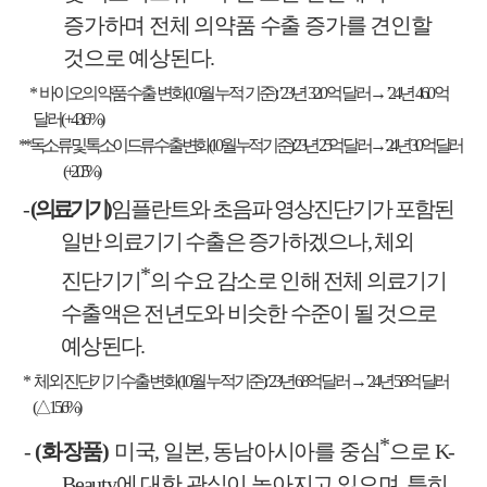
증가하며 전체 의약품 수출 증가를 견인할
것으로 예상된다
.
*
바이오의약품 수출 변화
(10
월 누적 기준
): ’23
년
32.0
억 달러
→
’24
년
46.0
억
달러
(+43.6%)
**
독소류 및 톡소이드류 수출 변화
(10
월 누적 기준
): ’23
년
2.5
억 달러
→
’24
년
3.0
억 달러
(+20.5%)
-
(
의료기기
)
임플란트와 초음파 영상진단기가 포함된
일반 의료기기
수출은 증가하겠으나
,
체외
*
진단기기
의 수요 감소로 인해 전체 의료기기
수출액은 전년도와 비슷한 수준이 될 것으로
예상된다
.
*
체외 진단기기 수출 변화
(10
월 누적 기준
): ’23
년
6.8
억 달러
→
’24
년
5.8
억 달러
(
△
15.6%)
*
-
(
화장품
)
미국
,
일본
,
동남아시아를 중심
으로
K-
Beauty
에 대한 관심이 높아지고 있으며
,
특히