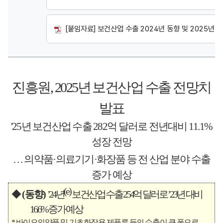
[붙임자료] 보건산업 수출 2024년 동향 및 2025년 전망
진흥원
, 2025
년 보건산업 수출 전망치
발표
'25
년 보건산업 수출
282
억 달러로 전년대비
11.1%
성장 전망
…
의약품
·
의료기기
·
화장품 등 전 산업 분야 수출
증가 예상
(e)
◆
(
동향
)
’24
년
보건산업 수출
254
억 달러로
’23
년 대비
16.6%
증가 예상
*
바이오의약품 및 기초화장용 제품류 등의 수출이 큰 폭으로