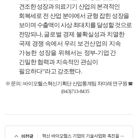
견조한 성장과 의료
기기 산업의 본격적인
회복세로 전 산업 분야에서 균형 잡힌 성장을
보이며 수출액이 사상 최대치를 달성할 것으로
전망되나
,
글로벌 경제 불확실성과 치열한
국제 경쟁 속에서
우리 보건
산업의
지속
가능한 성장을 위해서는
정부
-
기업 간
긴밀한 협력
과 지속적인 관심이
필요하다
”
라고 강조했다
.
※
문의
:
바이오헬스혁신기획단 산업통계팀 차미래 연구원
☎
(043)713-8435
혁신 바이오헬스 기업의 기술사업화 촉진을 위한 한국보건산업진흥원- 신용보증기금 업무협약(MOU) 체결
이전글