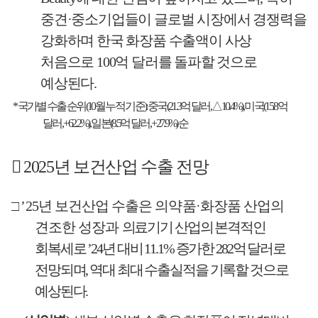
중견
·
중소기업들이 글로벌 시장에서 경쟁력을
강화하며 한국 화장품 수출액이 사상
처음으로
100
억 달러를 돌파할 것으로
예상된다
.
*
국가별 수출 순위
(10
월 누적 기준
):
중국
(21.3
억 달러
,
△
10.4%),
미국
(15.8
억
달러
, +62.2%),
일본
(8.5
억 달러
, +27.9%)
순
󰊲
2025
년 보건산업 수출 전망
□
’25
년 보건산업 수출은 의약품
·
화장품 산업의
견조한 성장과
의료기기 산업의 본격적인
회복세로
’24
년 대비
11.1%
증가한
282
억 달러로
전망되며
,
역대 최대 수출실적을 기록할 것으로
예상된다
.