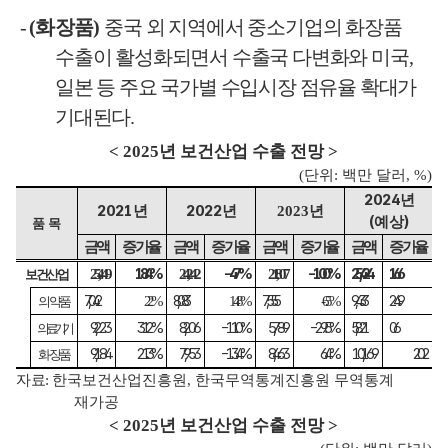
-
(
화장품
)
중국 외 지역에서 중소기업의 화장품
수출이 활성화되면서 수출국 다변화와 미국
,
일본 등 주요 국가별 수입시장 점유율 확대가
기대된다
.
< 2025
년 보건산업 수출 전망
>
(
단위
:
백만 달러
, %)
2024
년
2021
2022
년
년
2023
년
(
)
예상
품 목
금액
증가율
금액
증가율
금액
증가율
금액
증가율
18.4%
-4.7%
-10.0%
25,424
16.6
28
25,449
24,242
21,807
보건산업
7,042
8,083
7,555
9,433
24.9
10
2.2%
14.8%
-6.5%
의약품
9,223
31.2%
8,206
-11.0%
5,789
-29.5%
5,821
0.6
6,
의료기기
9,184
21.3%
7,953
-13.4%
8,463
6.4%
10,169
20.2
1
화장품
자료
:
한국보건산업진흥원
,
한국무역통계진흥원 무역통계
재가공
< 2025
년 보건산업 수출 전망
>