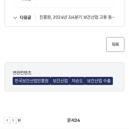
진흥원, 2024년 3/4분기 보건산업 고용 동향 발표
다음글
목록
연관컨텐츠
한국보건산업진흥원
보건산업
차순도
보건산업 수출
문서24
이전 슬라이드
다음 슬라이드
관련사이트 자동재생 멈춤