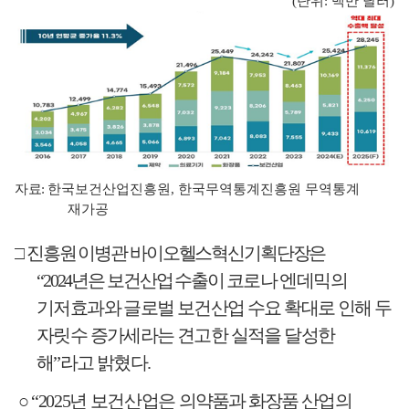
(
단위
:
백만 달러
)
자료
:
한국보건산업진흥원
,
한국무역통계진흥원 무역통계
재가공
□
진흥원 이병관 바이오헬스혁신기획단장은
“2024
년은 보건산업 수출이
코로나 엔데믹의
기저효과와 글로벌 보건산업 수요 확대로 인해 두
자릿수 증가세라는 견고한 실적을 달성한
해
”
라고 밝혔다
.
○
“2025
년 보건산업은
의약품과 화장품 산업의