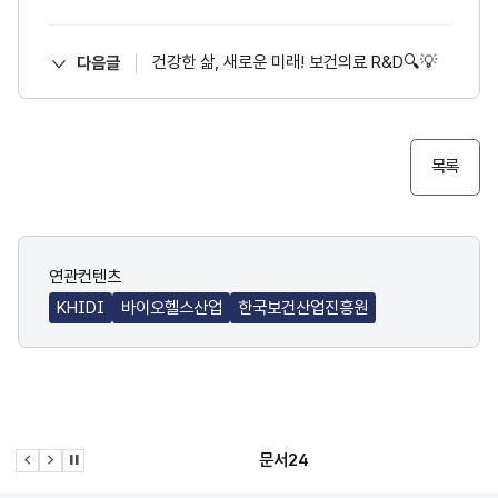
건강한 삶, 새로운 미래! 보건의료 R&D🔍💡
다음글
목록
연관컨텐츠
KHIDI
바이오헬스산업
한국보건산업진흥원
문서24
이전 슬라이드
다음 슬라이드
관련사이트 자동재생 멈춤