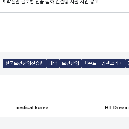
제약산업 글로벌 진출 심화 컨설팅 지원 사업 공고
한국보건산업진흥원
제약
보건산업
차순도
암젠코리아
medical korea
HT Dream