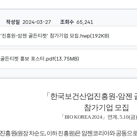
흥원-암젠 골든티켓」 참가기업 모집 : 작성자, 작성일, 조회수, 
작성일
2024-03-27
조회수
65,241
'진흥원-암젠 골든티켓' 참가기업 모집.hwp(192KB)
골든티켓 홍보 포스터.pdf(13.75MB)
「
한국보건산업진흥원
-
암젠 
참가기업 모집
「
BIO KOREA 2024
」
연계
, 5.10(
금
진흥원
은 암젠코리아와 공동으
(
원장 차순도
,
이하 진흥원
)