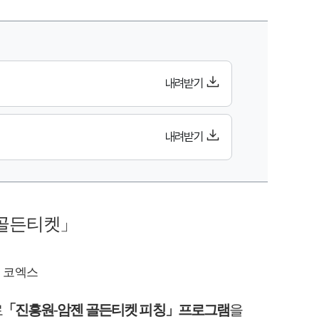
보도시작시간,보도시작일, 첨부파일 정보 제공
내려받기
내려받기
골든티켓
」
)
코엑스
로
「
진흥원
-
암젠 골든티켓 피칭
」
프로그램
을