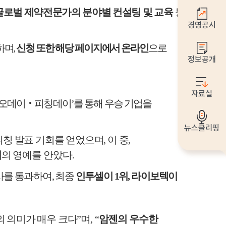
글로벌 제약전문가의 분야별 컨설팅 및 교육
등
경영공시
하며
,
신청 또한 해당 페이지에서 온라인
으로
정보공개
자료실
이오데이
‧
피칭데이
’
를 통해 우승 기업을
뉴스클리핑
피칭 발표 기회를 얻었으며
,
이 중
,
위
의 영예를 안았다
.
사를 통과하여
,
최종
인투셀이
1
위
,
라이보텍이
의 의미가 매우 크다
”
며
,
“
암젠의 우수한