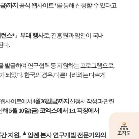
금
)
까지
공식
웹사이트
*
를 통해 신청할 수 있다고
퍼런스
*
」
부대 행사
로
,
진흥원과 암젠이 국내
된다
.
을 발굴하여 연구협력 등 지원하는 프로그램으로
,
가 되었다
.
한국의 경우
,
다른 나라와는 다르게
 웹사이트에서
4
월
26
일
(
금
)
까지
신청서 작성과 관련
한해
5
월
10
일
(
금
)
코엑스에서
1:1
피칭에서
▲
조직도
간 지원
,
암젠 본사 연구개발 전문가와의