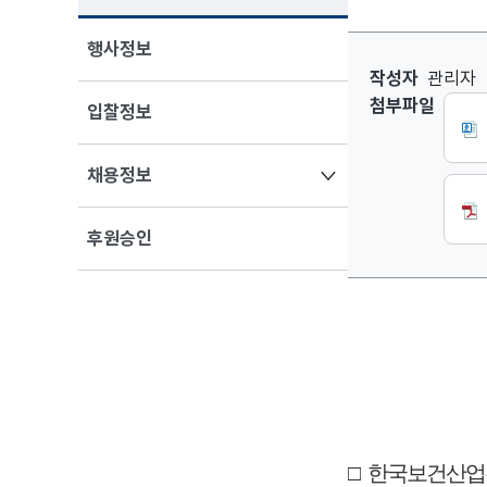
행사정보
「한국보건산업진
작성자
관리자
첨부파일
입찰정보
열기
채용정보
후원승인
□
한국보건산업