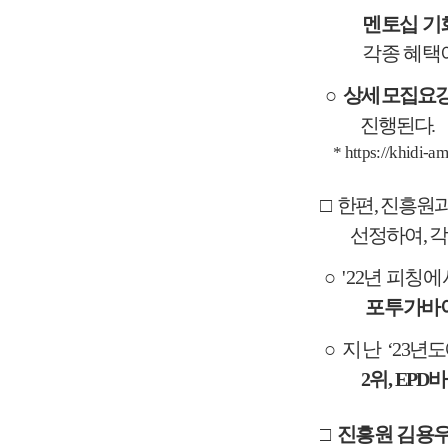
멘토십 기
각종 혜택
○
상세 모집요강
진행된다
.
* https://khidi-am
□
한편
,
진흥원과
선정하여
,
○
'
22
년 피칭
포투가바
○
지난
‘23
년도
2
위
,
EPD
바
□
진흥원 김용