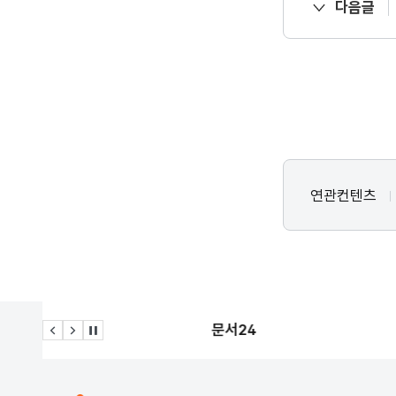
다음글
연관컨텐츠
문서24
이전 슬라이드
다음 슬라이드
관련사이트 자동재생 멈춤