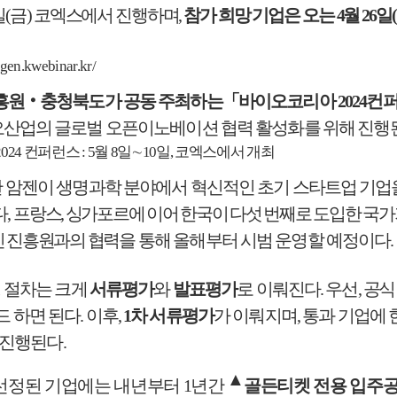
일
(
금
)
코엑스에서 진행하며
,
참가 희망 기업은 오는
4
월
26
일
(
gen.kwebinar.kr/
흥원
‧
충청북도가 공동 주최하는
「
바이오코리아
2024
컨
산업의 글로벌 오픈이노베이션 협력 활성화를 위해 진행
2024
컨퍼런스
: 5
월
8
일
∼
10
일
,
코엑스에서 개최
 암젠이 생명과학 분야에서 혁신적인 초기 스타트업
기업
다
,
프랑스
,
싱가포르에 이어 한국이 다섯 번째로 도입한 국가
인 진흥원과의 협력을
통해 올해부터 시범 운영할 예정이다
.
 절차는 크게
서류평가
와
발표평가
로 이뤄진다
.
우선
,
공식
드
하면 된다
.
이후
,
1
차 서류평가
가 이뤄지며
,
통과 기업에 
 진행된다
.
▲
선정된 기업에는 내년부터
1
년간
골든티켓 전용 입주공