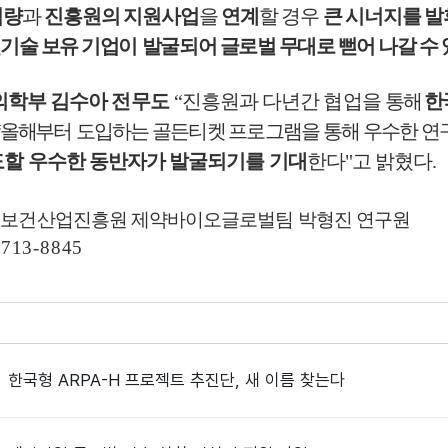
역량
과
진흥원의 지원사업
을
연계
할 경우
큰 시너지를 발
기술 보유 기업이
발굴되어 글로벌 무대로 뻗어 나갈 수 
의학부 김수아 전무도
“
진흥원과 다년간 협업을
통해
한
올해부터
도입하는 골든티켓 프로그램을 통해 우수한 
도할 우수한 동반자가 발굴되기를 기대
한다
"
고 밝혔다
.
보건산업진흥원 제약바이오글로벌팀 박형진 연구원
)713-8845
한국형 ARPA-H 프로젝트 추진단, 새 이름 찾는다