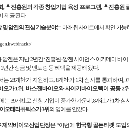
▲
▲
회
,
진흥원의 각종 창업기업 육성 프로그램
,
진흥원 
이 제공된다
.
 및 암젠의 관심 기술분야
는 아래 웹사이트에서 확인 가능
gen.kwebinar.kr/
 암젠은 지난
2
년간
‘
진흥원
-
암젠 사이언스 아카데미 바
각
1
년간 상금 및 멘토링 등 혜택을 제공해 왔다
.
에서는
28
개
社
가 지원하고
, 8
개
社
가
1
차 심사를 통과
하여
,
이오가
1
위
,
바스젠바이오와 사이키바이오텍이 공동
2
에는
39
개
社
로 신청 기업이
증가한 가운데
, 8
개
社
가
1
차
심
이오테라퓨틱스가
3
위
의 영예를 안았다
.
우 제약바이오산업단장
은
“
이번에
한국형 골든티켓
도입