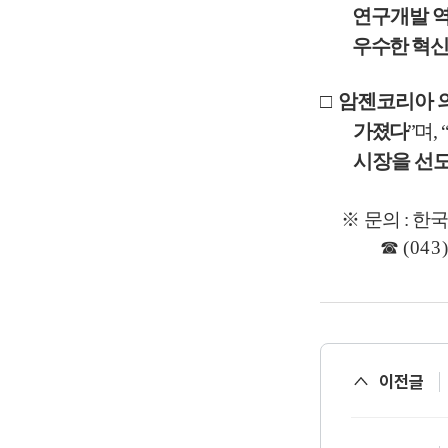
연구개발 
우수한 혁신
□
암젠코리아 
가졌다
”
며
,
“
시장을 선
※
문의
:
한국
☎
(043
이전글