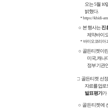
오는
5
월
10
밝혔다
.
* https://khidi-am
○
본 행사는
진
제약바이오
*
바이오코리아
○
골든티켓이란
미국
,
캐나
정부 기관
□
골든티켓 선정
자료를 업로
발표평가
가
○
골든티켓에 