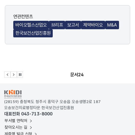
연관컨텐츠
바이오헬스산업오
브리프
보고서
제약바이오
M&A
한국보건산업진흥원
문서24
이전 슬라이드
다음 슬라이드
관련사이트 자동재생 멈춤
KRDS - Korea Design System
(28159) 충청북도 청주시 흥덕구 오송읍 오송생명2로 187
오송보건의료행정타운 한국보건산업진흥원
대표전화 043-713-8000
부서별 연락처
찾아오시는 길
제증명 발급 신청