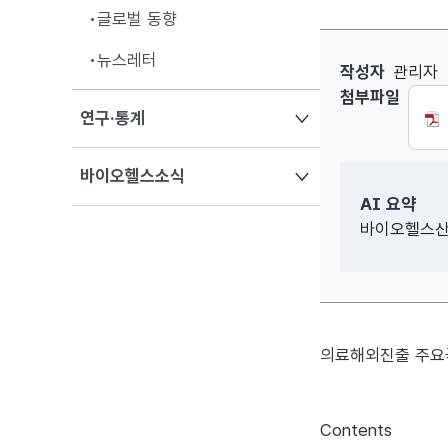
글로벌 동향
뉴스레터
[Vol.445]
작성자
관리자
첨부파일
열기
연구·통계
열기
바이오헬스소식
AI 요약
바이오헬스산업
의료해외진출 주요국
Contents