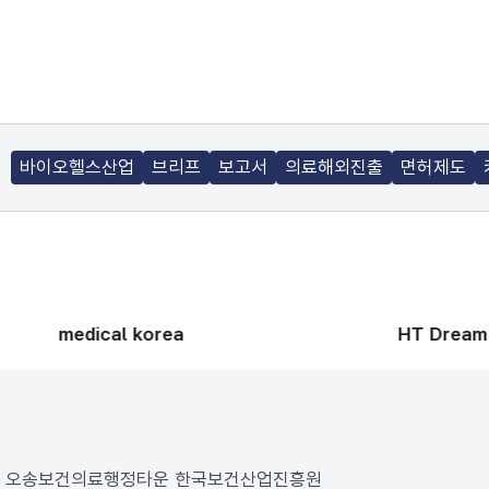
바이오헬스산업
브리프
보고서
의료해외진출
면허제도
medical korea
HT Dream
187 오송보건의료행정타운 한국보건산업진흥원