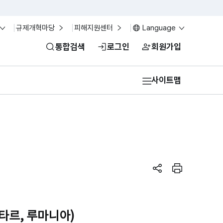
규제개혁마당
피해지원센터
Language
통합검색
로그인
회원가입
사이트맵
페이지 공유하기
페이지 인쇄
카타르, 루마니아)