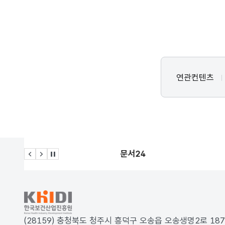
연관컨텐츠
문서24
이전 슬라이드
다음 슬라이드
관련사이트 자동재생 멈춤
KRDS - Korea Design System
(28159) 충청북도 청주시 흥덕구 오송읍 오송생명2로 