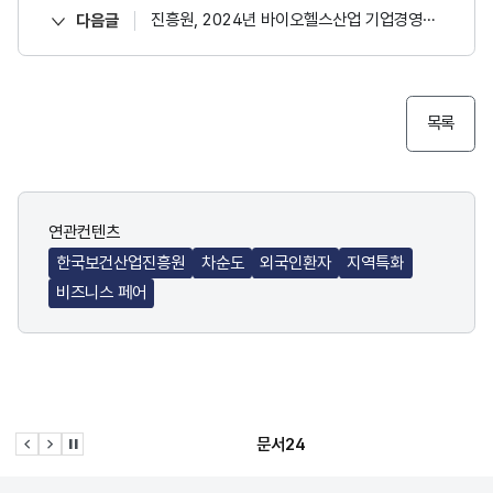
진흥원, 2024년 바이오헬스산업 기업경영분석 발표
다음글
목록
연관컨텐츠
한국보건산업진흥원
차순도
외국인환자
지역특화
비즈니스 페어
문서24
이전 슬라이드
다음 슬라이드
관련사이트 자동재생 멈춤