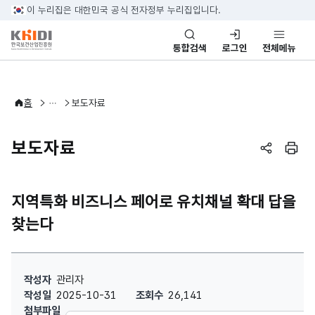
본문 바로가기
이 누리집은 대한민국 공식 전자정부 누리집입니다.
통합검색
로그인
전체메뉴
알림·소식
홈
보도자료
보도자료
페이지 공
페이
지역특화 비즈니스 페어로 유치채널 확대 답을
찾는다
지역특화 비즈니스 페어로 유치채널 확대 답을 찾는다 : 작성자, 작성일
작성자
관리자
작성일
2025-10-31
조회수
26,141
첨부파일