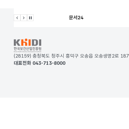
문서24
이전 슬라이드
다음 슬라이드
관련사이트 자동재생 멈춤
KRDS - Korea Design System
(28159) 충청북도 청주시 흥덕구 오송읍 오송생명2로 
대표전화 043-713-8000