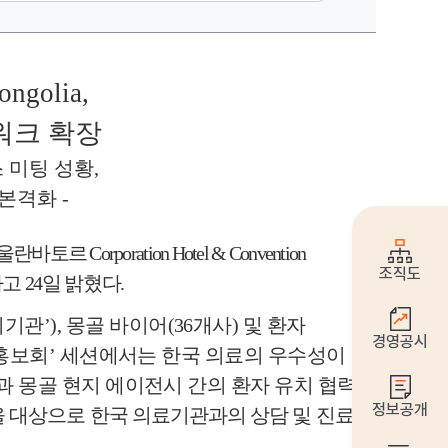
ongolia,
워크 확장
 미팅 성황
,
 본격화
-
 울란바토르
Corporation Hotel & Convention
조직도
다고
24
일 밝혔다
.
치기관
’),
몽골 바이어
(36
개사
)
및 환자
경영공시
 홍보회
’
세션에서는 한국 의료의 우수성이
과 몽골 현지 에이전시 간의 환자 유치
협력
정보공개
 대상으로 한국 의료기관과의 상담 및 진료