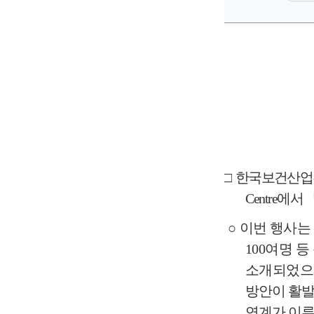
□
한국보건산업
Centre
에서
○
이번 행사는
100
여명 등
소개되었으
방안이 활
연계가 이