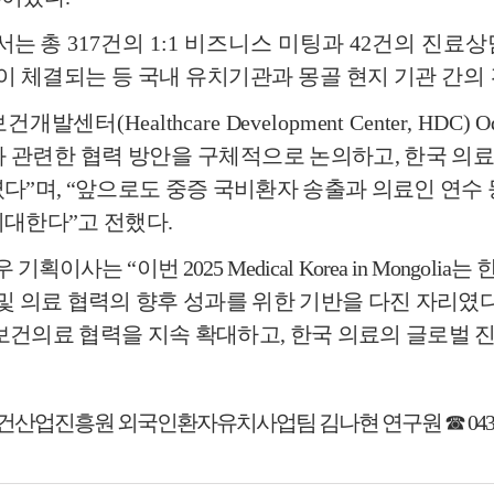
에서는
총
317
건의
1:1
비즈니스 미팅과
42
건의 진료상
이 체결되는 등 국내 유치기관과 몽골 현지 기관 간의
보건개발센터
(Healthcare Development Center, HDC) 
 관련한 협력 방안을 구체적
으로 논의하고
,
한국 의료
였다
”
며
, “
앞으로도 중증 국비환자 송출과 의료인 연수 
기대한다
”
고 전했다
.
우 기획이사는
“
이번
2025 Medical Korea in Mongolia
는 
및 의료 협력의 향후 성과를 위한 기반을 다진 자리였
보건의료 협력을 지속 확대하고
,
한국 의료의 글로벌 
건산업진흥원 외국인환자유치사업팀 김나현 연구원
☎
043