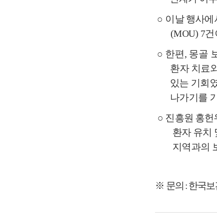
○
이날 행사
(MOU) 7
건
○
한편
,
몽골 
환자
치료와
있는 기회
나가기를 
○
진흥원 홍헌
환자 유치 
지역과의 
※
문의
:
한국보