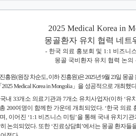
2025 Medical Korea in M
몽골환자 유치 협력 네트
-
한국 의료 홍보회 및
1:1
비즈니스
몽골 국비환자 유치 협력 논의
진흥원
(
원장 차순도
,
이하 진흥원
)
은
2025
년
9
월
23
일 몽골
「
2025 Medical Korea in Mongolia
」
을 성공적으로 개최했
 국내
33
개소 의료기관과
7
개소 유치사업자
(
이하
‘
유
 총
200
여명이 함께한 가운데 개최되었다
. ‘
한국 의료
며
,
이어진
‘1:1
비즈니스 미팅
’
을 통해 국내 유치기관
발히 논의되었다
.
또한
‘
진료상담회
’
에서는 몽골
환자들을
루어졌다
.