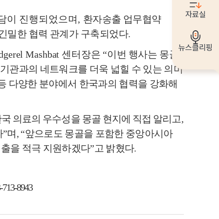
자료실
담이 진행되었으며
,
환자송출 업무협약
 긴밀한 협력 관계가 구축되었다
.
뉴스클리핑
Odgerel Mashbat
센터장은
“
이번 행사는 몽골
기관과의 네트워크를 더욱 넓힐 수 있는 의미
등 다양한 분야에서 한국과의 협력을 강화해
한국 의료의 우수성을 몽골 현지에 직접 알리고
,
다
”
며
, “
앞으로도 몽골을 포함한 중앙아시아
진출을 적극 지원하겠다
”
고 밝혔다
.
-713-8943