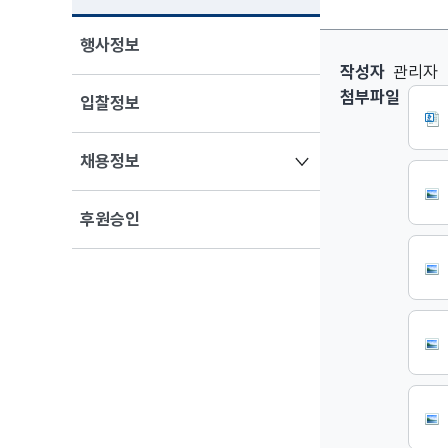
행사정보
2025 Medic
작성자
관리자
첨부파일
입찰정보
열기
채용정보
후원승인