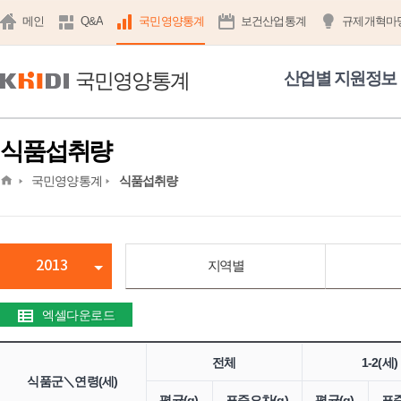
메인
Q&A
국민영양통계
보건산업통계
규제개혁마
국민영양통계
산업별 지원정보
식품섭취량
home
국민영양통계
식품섭취량
2013
지역별
엑셀다운로드
전체
1-2(세)
식품군＼연령(세)
평균(g)
표준오차(g)
평균(g)
표준