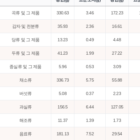
곡류 및 그 제품
330.63
3.46
172.23
감자 및 전분류
35.93
2.36
16.61
당류 및 그 제품
13.23
0.49
4.48
두류 및 그 제품
41.23
1.99
27.22
종실류 및 그 제품
5.96
0.53
3.09
채소류
336.73
5.75
55.88
버섯류
5.08
0.37
2.23
과실류
156.5
6.44
127.05
해조류
11.37
1.39
1.73
음료류
181.13
7.52
29.54