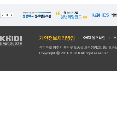
기타(동물성)
0.16
0.07
0
동물성 식품계
364.32
7.02
374.49
총계
1751.4
23.87
826.24
식물성식품 섭취비율(%)
78.54
0.32
56.12
개인정보처리방침
KHIDI 헬프라인
부
동물성식품 섭취비율(%)
21.46
0.32
43.88
충청북도 청주시 흥덕구 오송읍 오송생명2로 187 
Copyright ⓒ 2016 KHIDI All right reserved