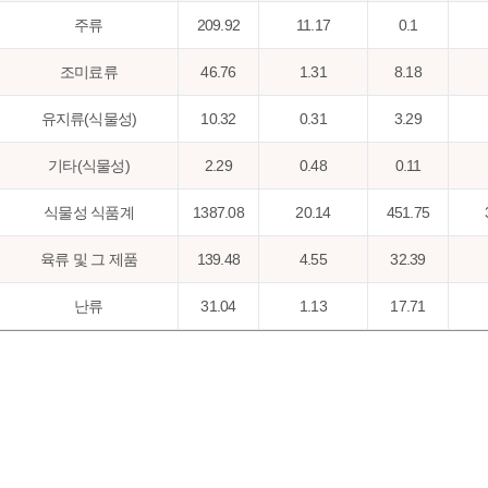
주류
209.92
11.17
0.1
조미료류
46.76
1.31
8.18
유지류(식물성)
10.32
0.31
3.29
기타(식물성)
2.29
0.48
0.11
식물성 식품계
1387.08
20.14
451.75
육류 및 그 제품
139.48
4.55
32.39
난류
31.04
1.13
17.71
어패류
79.24
3.08
29.03
우유류 및 그 제품
114.2
3.96
295.31
유지류(동물성)
0.2
0.02
0.03