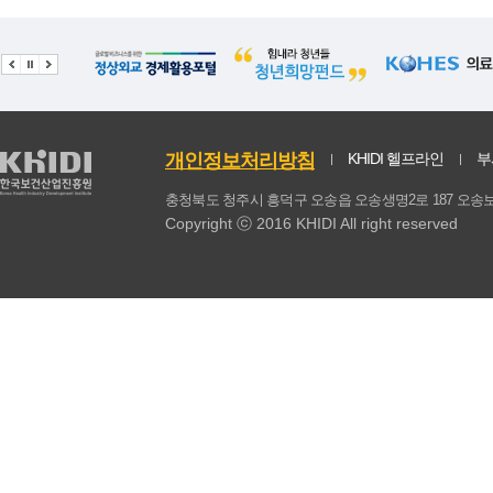
기타(동물성)
0.09
0.05
0
동물성 식품계
305.2
6.34
324.16
총계
1524.83
19.59
737.25
식물성식품 섭취비율(%)
79.47
0.29
55.84
개인정보처리방침
KHIDI 헬프라인
부
동물성식품 섭취비율(%)
20.53
0.29
44.16
충청북도 청주시 흥덕구 오송읍 오송생명2로 187 
Copyright ⓒ 2016 KHIDI All right reserved