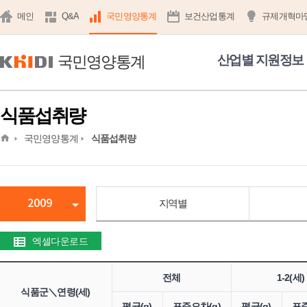
메인
Q&A
국민영양통계
보건산업통계
규제개혁마
국민영양통계
산업별 지원정보
식품섭취량
home
국민영양통계
식품섭취량
2009
지역별
엑셀다운로드
전체
1-2(세)
식품군＼연령(세)
평균(g)
표준오차(g)
평균(g)
표준