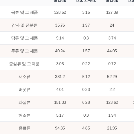
곡류 및 그 제품
328.52
3.15
127.39
감자 및 전분류
35.76
1.97
24
당류 및 그 제품
9.14
0.3
3.74
두류 및 그 제품
40.24
1.57
44.05
종실류 및 그 제품
3.05
0.22
0.72
채소류
331.2
5.12
52.29
버섯류
4.01
0.33
2.2
과실류
151.33
6.28
123.62
해조류
5.17
0.3
1.94
음료류
94.35
4.85
21.95