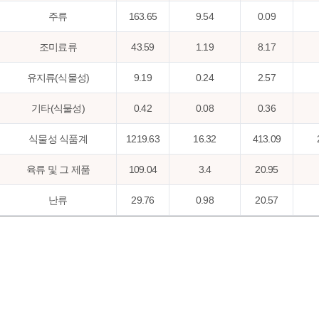
주류
163.65
9.54
0.09
조미료류
43.59
1.19
8.17
유지류(식물성)
9.19
0.24
2.57
기타(식물성)
0.42
0.08
0.36
식물성 식품계
1219.63
16.32
413.09
육류 및 그 제품
109.04
3.4
20.95
난류
29.76
0.98
20.57
어패류
61.61
1.82
13.74
우유류 및 그 제품
104.49
4.02
268.87
유지류(동물성)
0.21
0.03
0.02