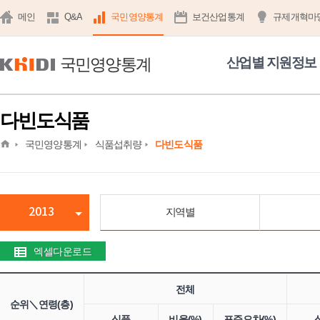
메인
Q&A
국민영양통계
보건산업통계
규제개혁마
국민영양통계
산업별 지원정보
다빈도식품
home
국민영양통계
식품섭취량
다빈도식품
2013
지역별
엑셀다운로드
전체
순위＼연령(층)
식품
비율(%)
표준오차(%)