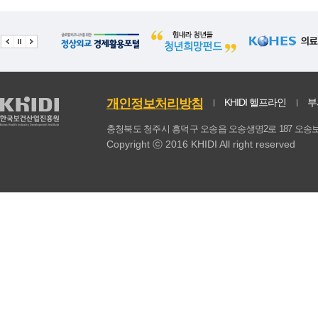
21
멸치
41.49
1.1
22
돼지고기
39.9
0.95
23
무
39.2
1.15
김치,
24
쇠고기
38.04
1.12
개인정보처리방침
KHIDI 헬프라인
부
25
분말조미료
37.61
1.1
시럽
충청북도 청주시 흥덕구 오송읍 오송생명2로 187 
Copyright ⓒ 2016 KHIDI All right reserved
26
두부
36.46
1.04
27
김
36.27
1.09
28
보리
34.95
1.01
애
29
오이
33.93
1.13
30
감자
32.54
0.99