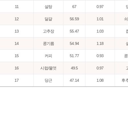
11
설탕
67
0.97
12
달걀
56.59
1.01
쇠
13
고추장
55.47
1.03
14
콩기름
54.94
1.18
15
커피
51.77
0.93
콩
16
시럽/물엿
49.5
0.97
17
당근
47.14
1.08
후추
18
찹쌀
45.3
1.14
19
후추,분말
44.48
1.08
20
된장
42.16
1.06