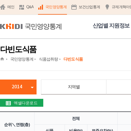
메인
Q&A
국민영양통계
보건산업통계
규제개혁마
국민영양통계
산업별 지원정보
다빈도식품
home
국민영양통계
식품섭취량
다빈도식품
2014
지역별
엑셀다운로드
전체
순위＼연령(층)
식품
비율(%)
표준오차(%)