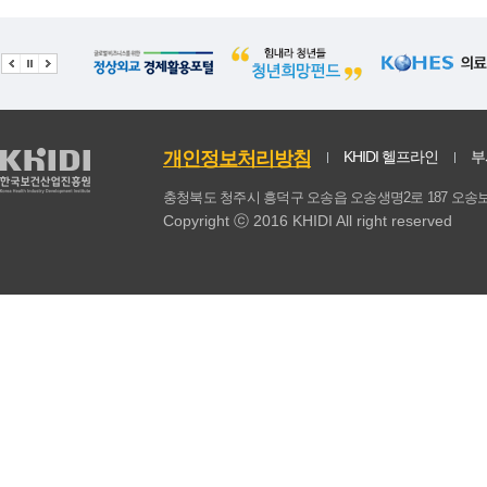
21
멸치
40.38
1.03
22
된장
39.98
1.03
23
쇠고기
39.44
1.1
24
돼지고기
39.35
1.08
개인정보처리방침
KHIDI 헬프라인
부
25
현미
38.1
1.2
충청북도 청주시 흥덕구 오송읍 오송생명2로 187 
Copyright ⓒ 2016 KHIDI All right reserved
26
무
37.75
1.01
과자,
27
두부
37.64
1.1
28
김
35.65
1.11
29
보리
34.63
1.05
30
대두
32.8
1.07