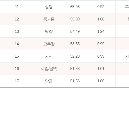
11
설탕
65.98
0.92
후
12
콩기름
55.39
1.08
13
달걀
54.49
1.24
14
고추장
53.55
0.99
15
커피
52.23
0.99
시
16
시럽/물엿
51.88
1.01
17
당근
51.56
1.06
18
후추,분말
48.04
1.12
19
찹쌀
44.75
1.11
20
분말조미료
42.03
1.08