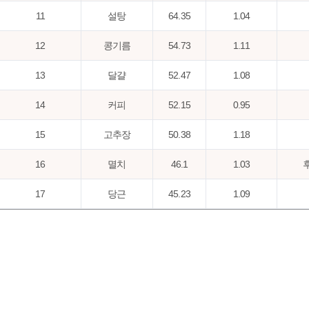
11
설탕
64.35
1.04
12
콩기름
54.73
1.11
13
달걀
52.47
1.08
14
커피
52.15
0.95
15
고추장
50.38
1.18
16
멸치
46.1
1.03
17
당근
45.23
1.09
18
후추,분말
41.53
1.19
19
된장
40.76
1.02
20
시럽/물엿
39.73
1.17
과자