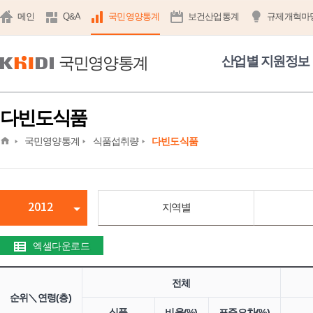
메인
Q&A
국민영양통계
보건산업통계
규제개혁마
국민영양통계
산업별 지원정보
다빈도식품
home
국민영양통계
식품섭취량
다빈도식품
2012
지역별
엑셀다운로드
전체
순위＼연령(층)
식품
비율(%)
표준오차(%)