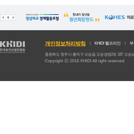
21
시럽/물엿
39.46
1.08
된
22
무
39.44
1.02
시럽/
23
두부
38.72
0.93
두
24
쇠고기
38.62
0.97
돼지
개인정보처리방침
KHIDI 헬프라인
부
25
분말조미료
38.49
1.1
무
충청북도 청주시 흥덕구 오송읍 오송생명2로 187 
Copyright ⓒ 2016 KHIDI All right reserved
26
찹쌀
38.43
1.07
김
27
보리
36.43
0.99
보
28
김
35.48
1.07
분말조
29
대두
30.28
0.94
오
30
감자
29.7
1.1
애호