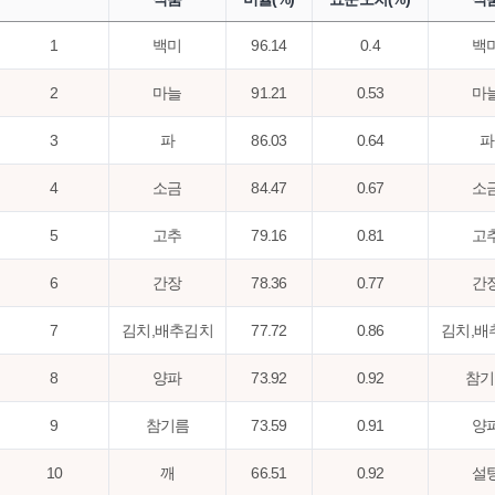
1
백미
96.14
0.4
백
2
마늘
91.21
0.53
마
3
파
86.03
0.64
파
4
소금
84.47
0.67
소
5
고추
79.16
0.81
고
6
간장
78.36
0.77
간
7
김치,배추김치
77.72
0.86
김치,배
8
양파
73.92
0.92
참기
9
참기름
73.59
0.91
양
10
깨
66.51
0.92
설