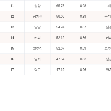
11
설탕
65.75
0.98
깨
12
콩기름
58.08
0.99
콩기
13
달걀
54.24
0.87
달
14
커피
52.12
0.86
커
15
고추장
52.07
0.89
고추
16
멸치
47.54
0.83
당
17
당근
47.19
0.96
멸
18
후추,분말
46.11
0.96
후추,
19
된장
42.46
0.94
쇠고
20
돼지고기
39.5
0.93
찹