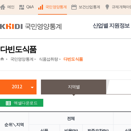
메인
Q&A
국민영양통계
보건산업통계
규제개혁마
국민영양통계
산업별 지원정보
다빈도식품
home
국민영양통계
식품섭취량
다빈도식품
2012
지역별
엑셀다운로드
전체
순위＼지역
식품
비율(%)
표준오차(%)
식