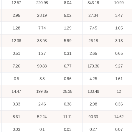
12.57
220.98
8.04
343.19
10.99
2.95
28.19
5.02
27.34
3.47
1.28
7.74
1.29
7.45
1.05
12.36
33.93
5.99
25.18
3.13
0.51
1.27
0.31
2.65
0.65
7.26
90.88
6.77
170.36
9.27
0.5
3.8
0.96
4.25
1.61
14.47
199.85
25.35
133.49
12
0.33
2.46
0.38
2.98
0.36
8.61
52.24
11.11
90.33
14.62
0.03
0.1
0.03
0.27
0.07