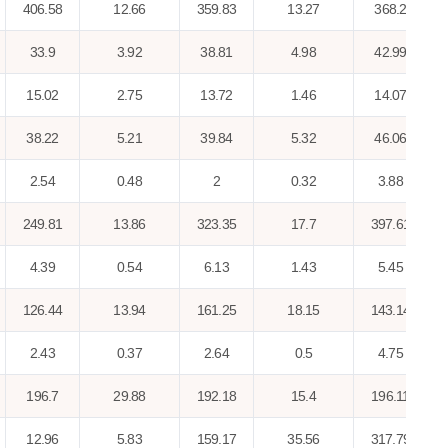
406.58
12.66
359.83
13.27
368.2
33.9
3.92
38.81
4.98
42.99
15.02
2.75
13.72
1.46
14.07
38.22
5.21
39.84
5.32
46.06
2.54
0.48
2
0.32
3.88
249.81
13.86
323.35
17.7
397.61
4.39
0.54
6.13
1.43
5.45
126.44
13.94
161.25
18.15
143.14
2.43
0.37
2.64
0.5
4.75
196.7
29.88
192.18
15.4
196.11
12.96
5.83
159.17
35.56
317.79