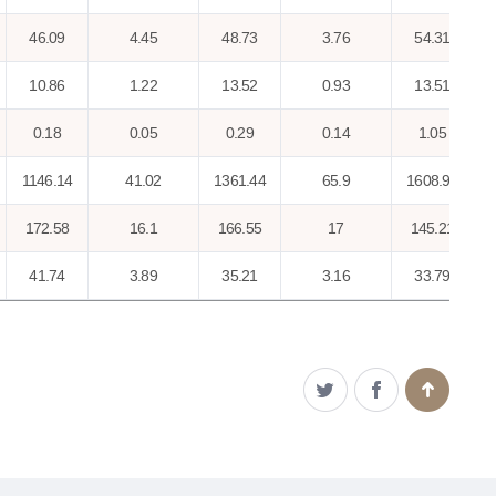
46.09
4.45
48.73
3.76
54.31
10.86
1.22
13.52
0.93
13.51
0.18
0.05
0.29
0.14
1.05
1146.14
41.02
1361.44
65.9
1608.92
172.58
16.1
166.55
17
145.21
41.74
3.89
35.21
3.16
33.79
44.4
4.89
69.61
7.49
97.69
197.16
13.71
126.87
14.18
74.75
0.72
0.17
0.16
0.06
0.22
0.12
0.12
0
0
0.19