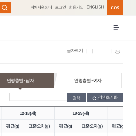
피해지원센터
로그인
회원가입
ENGLISH
완성 펼치기
COS
검색
전체메뉴 열
글자크기
연령층별 - 남자
연령층별 - 여자
검색초기화
12-18(세)
19-29(세)
30-49
평균(g)
표준오차(g)
평균(g)
표준오차(g)
평균(g)