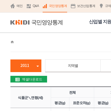
메인
Q&A
국민영양통계
보건산업통계
규
국민영양통계
산업별 지
home
2011
지역별
엑셀다운로드
전체
식품군＼연령(세)
평균(g)
표준오차(g)
평균(g)