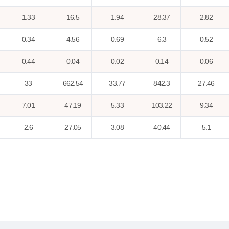
1.33
16.5
1.94
28.37
2.82
0.34
4.56
0.69
6.3
0.52
0.44
0.04
0.02
0.14
0.06
33
662.54
33.77
842.3
27.46
7.01
47.19
5.33
103.22
9.34
2.6
27.05
3.08
40.44
5.1
2.6
18.78
2.06
39.5
3.52
20.42
301.99
21.45
251.03
16.54
0.02
0.37
0.13
0.29
0.09
0
0
0
0
0