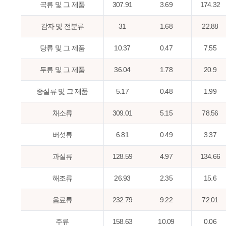
곡류 및 그 제품
307.91
3.69
174.32
감자 및 전분류
31
1.68
22.88
당류 및 그 제품
10.37
0.47
7.55
두류 및 그 제품
36.04
1.78
20.9
종실류 및 그 제품
5.17
0.48
1.99
채소류
309.01
5.15
78.56
버섯류
6.81
0.49
3.37
과실류
128.59
4.97
134.66
해조류
26.93
2.35
15.6
음료류
232.79
9.22
72.01
주류
158.63
10.09
0.06