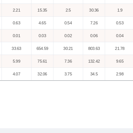
2.21
15.35
2.5
30.36
1.9
0.63
4.65
0.54
7.26
0.53
0.01
0.03
0.02
0.06
0.04
33.63
654.59
30.21
803.63
21.78
5.99
75.61
7.36
132.42
9.65
4.07
32.06
3.75
34.5
2.98
8.01
48.54
5.81
62.49
5.62
18.61
201.38
16.23
246.24
13.22
0.11
0.42
0.2
0.28
0.07
0
0
0
0
0