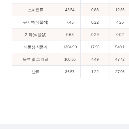
조미료류
43.54
0.88
12.86
유지류(식물성)
7.45
0.22
4.26
기타(식물성)
0.68
0.29
0.02
식물성 식품계
1304.99
17.96
549.1
육류 및 그 제품
160.35
4.49
47.42
난류
36.57
1.22
27.05
어패류
111.11
3.33
35.01
우유류 및 그 제품
93.47
3.33
180.65
유지류(동물성)
0.42
0.06
0.16
기타(동물성)
0.66
0.2
0