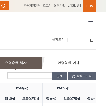
피해지원센터
로그인
회원가입
ENGLISH
완성 펼치기
COS
검색
전체메뉴 열
글자크기
연령층별 - 남자
연령층별 - 여자
검색초기화
12-18(세)
19-29(세)
30-49
평균(g)
표준오차(g)
평균(g)
표준오차(g)
평균(g)