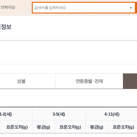
제개혁마당
자동
원정보
성별
연령층별 - 전체
1-2(세)
3-5(세)
6-11(세)
표준오차(g)
평균(g)
표준오차(g)
평균(g)
표준오차(g)