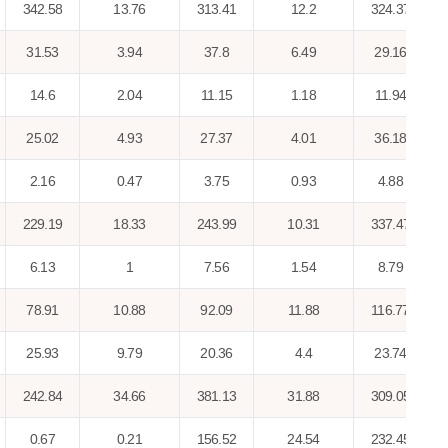
342.58
13.76
313.41
12.2
324.37
31.53
3.94
37.8
6.49
29.16
14.6
2.04
11.15
1.18
11.94
25.02
4.93
27.37
4.01
36.18
2.16
0.47
3.75
0.93
4.88
229.19
18.33
243.99
10.31
337.47
6.13
1
7.56
1.54
8.79
78.91
10.88
92.09
11.88
116.77
25.93
9.79
20.36
4.4
23.74
242.84
34.66
381.13
31.88
309.05
0.67
0.21
156.52
24.54
232.45