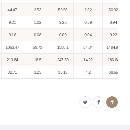
44.47
2.53
53.56
2.52
50.92
9.21
1.02
9.26
0.59
8.94
0.16
0.08
0.09
0.04
0.22
1053.47
59.73
1358.1
54.84
1494.96
210.84
18.5
247.59
14.22
186.64
32.71
3.23
38.15
4.2
38.65
92.68
13.06
88.36
8.73
116.77
153.81
14.5
102.89
9.38
72.78
0.69
0.24
0.59
0.12
0.58
0.07
0.07
1.95
0.74
0.72