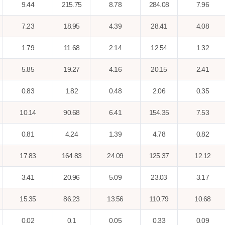
9.44
215.75
8.78
284.08
7.96
7.23
18.95
4.39
28.41
4.08
1.79
11.68
2.14
12.54
1.32
5.85
19.27
4.16
20.15
2.41
0.83
1.82
0.48
2.06
0.35
10.14
90.68
6.41
154.35
7.53
0.81
4.24
1.39
4.78
0.82
17.83
164.83
24.09
125.37
12.12
3.41
20.96
5.09
23.03
3.17
15.35
86.23
13.56
110.79
10.68
0.02
0.1
0.05
0.33
0.09