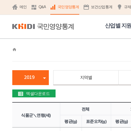
메인
Q&A
국민영양통계
보건산업통계
규
국민영양통계
산업별 지
home
2019
지역별
엑셀다운로드
전체
식품군＼연령(세)
평균(g)
표준오차(g)
평균(g)