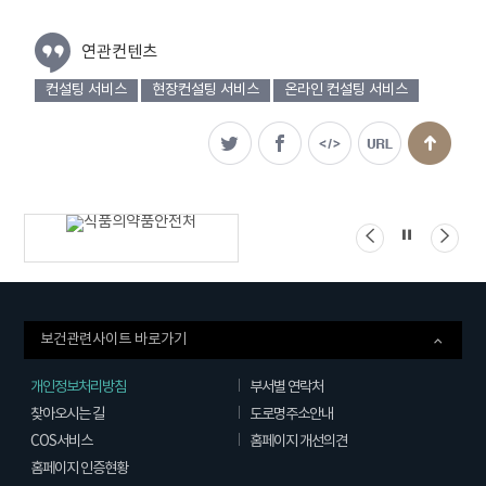
연관컨텐츠
컨설팅 서비스
현장컨설팅 서비스
온라인 컨설팅 서비스
관련기관
배너
배너
배너
배너모음
정지
왼쪽으로
오른
이동
이동
보건관련사이트 바로가기
개인정보처리방침
부서별 연락처
찾아오시는 길
도로명주소안내
COS서비스
홈페이지 개선의견
홈페이지 인증현황