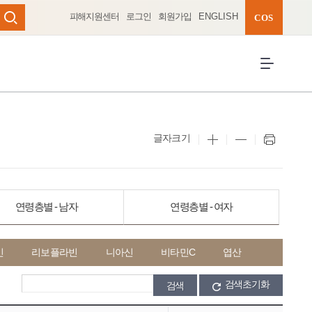
피해지원센터
로그인
회원가입
ENGLISH
완성 펼치기
COS
검색
전체메뉴 열
글자크기
연령층별 - 남자
연령층별 - 여자
민
리보플라빈
니아신
비타민C
엽산
검색초기화