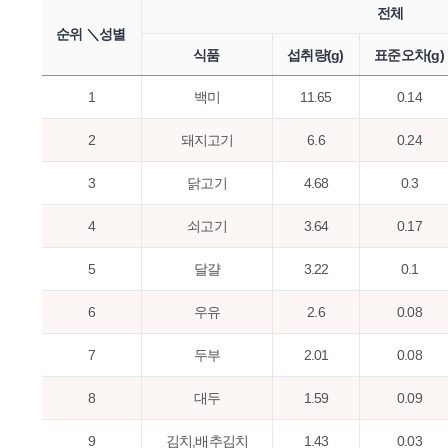
전체
순위 ＼성별
식품
섭취량(g)
표준오차(g)
1
백미
11.65
0.14
2
돼지고기
6.6
0.24
3
닭고기
4.68
0.3
4
쇠고기
3.64
0.17
5
달걀
3.22
0.1
6
우유
2.6
0.08
7
두부
2.01
0.08
8
대두
1.59
0.09
9
김치,배추김치
1.43
0.03