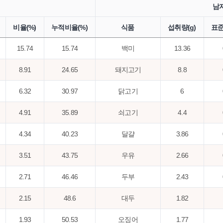
남
비율(%)
누적비율(%)
식품
섭취량(g)
표준
15.74
15.74
백미
13.36
8.91
24.65
돼지고기
8.8
6.32
30.97
닭고기
6
4.91
35.89
쇠고기
4.4
4.34
40.23
달걀
3.86
3.51
43.75
우유
2.66
2.71
46.46
두부
2.43
2.15
48.6
대두
1.82
1.93
50.53
오징어
1.77