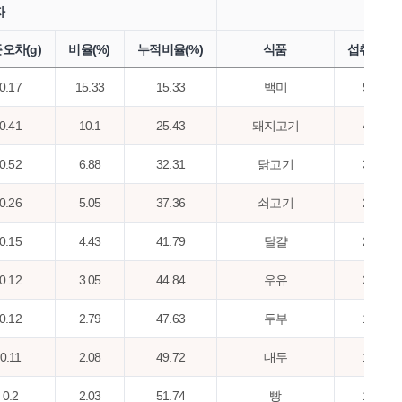
자
오차(g)
비율(%)
누적비율(%)
식품
섭취량(g)
0.17
15.33
15.33
백미
9.94
0.41
10.1
25.43
돼지고기
4.38
0.52
6.88
32.31
닭고기
3.35
0.26
5.05
37.36
쇠고기
2.87
0.15
4.43
41.79
달걀
2.57
0.12
3.05
44.84
우유
2.54
0.12
2.79
47.63
두부
1.57
0.11
2.08
49.72
대두
1.36
0.2
2.03
51.74
빵
1.22