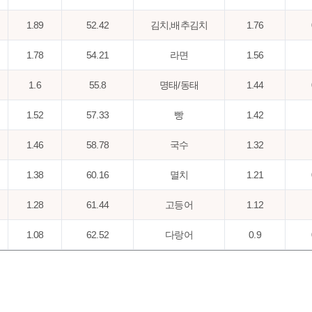
1.89
52.42
김치,배추김치
1.76
1.78
54.21
라면
1.56
1.6
55.8
명태/동태
1.44
1.52
57.33
빵
1.42
1.46
58.78
국수
1.32
1.38
60.16
멸치
1.21
1.28
61.44
고등어
1.12
1.08
62.52
다랑어
0.9
1.01
63.54
어묵
0.88
0.97
64.51
된장
0.85