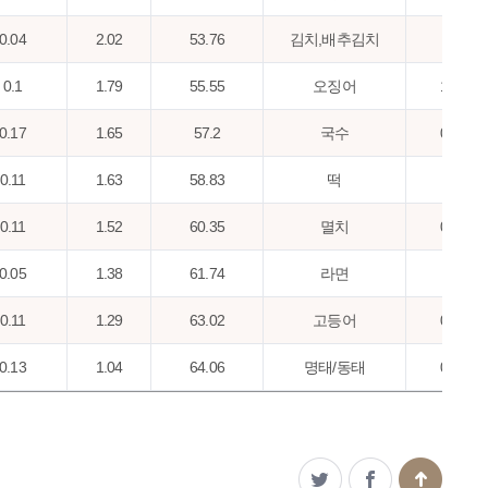
0.04
2.02
53.76
김치,배추김치
1.1
0.1
1.79
55.55
오징어
1.03
0.17
1.65
57.2
국수
0.93
0.11
1.63
58.83
떡
0.9
0.11
1.52
60.35
멸치
0.83
0.05
1.38
61.74
라면
0.8
0.11
1.29
63.02
고등어
0.77
0.13
1.04
64.06
명태/동태
0.71
0.08
1
65.07
된장
0.65
0.04
0.98
66.04
보리
0.6