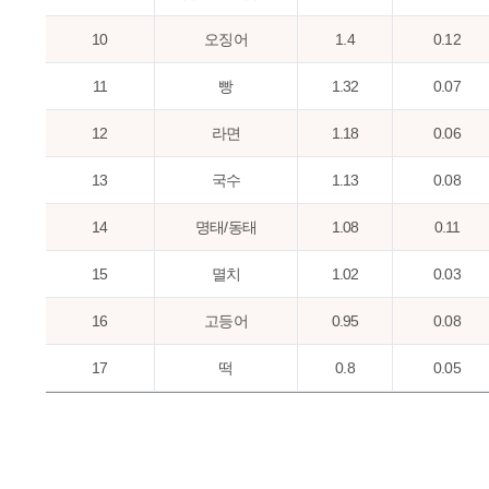
10
오징어
1.4
0.12
11
빵
1.32
0.07
12
라면
1.18
0.06
13
국수
1.13
0.08
14
명태/동태
1.08
0.11
15
멸치
1.02
0.03
16
고등어
0.95
0.08
17
떡
0.8
0.05
18
된장
0.75
0.03
19
다랑어
0.72
0.08