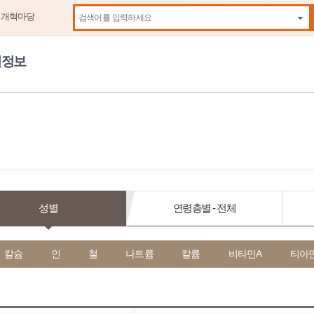
제개혁마당
자동
원정보
성별
연령층별 - 전체
칼슘
인
철
나트륨
칼륨
비타민A
티아