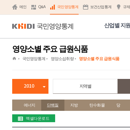
메인
Q&A
국민영양통계
보건산업통계
규
국민영양통계
산업별 지
영양소별 주요 급원식품
home
국민영양통계
영양소섭취량
영양소별 주요 급원식품
2010
지역별
에너지
단백질
지방
탄수화물
당
엑셀다운로드