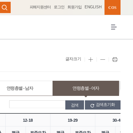
피해지원센터
로그인
회원가입
ENGLISH
완성 펼치기
COS
검색
전체메뉴 열
글자크기
연령층별 - 남자
연령층별 - 여자
검색초기화
12-18
19-29
30-49
차
평균
표준오차
평균
표준오차
평균
표준오