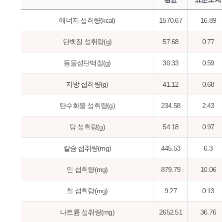
에너지 섭취량(kcal)
1570.67
16.89
단백질 섭취량(g)
57.68
0.77
동물성단백질(g)
30.33
0.59
지방 섭취량(g)
41.12
0.68
탄수화물 섭취량(g)
234.58
2.43
당 섭취량(g)
54.18
0.97
칼슘 섭취량(mg)
445.53
6.3
인 섭취량(mg)
879.79
10.06
철 섭취량(mg)
9.27
0.13
나트륨 섭취량(mg)
2652.51
36.76