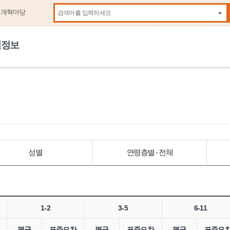
제개혁마당
자동
원정보
성별
연령층별 - 전체
1-2
3-5
6-11
평균
표준오차
평균
표준오차
평균
표준오