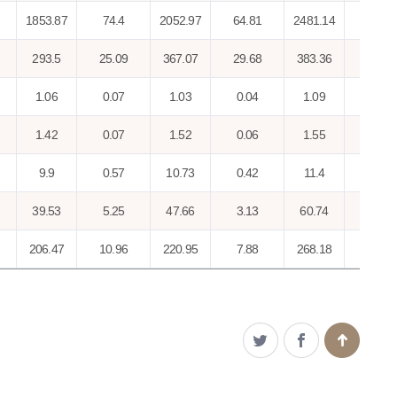
1853.87
74.4
2052.97
64.81
2481.14
40.37
293.5
25.09
367.07
29.68
383.36
12.92
1.06
0.07
1.03
0.04
1.09
0.02
1.42
0.07
1.52
0.06
1.55
0.03
9.9
0.57
10.73
0.42
11.4
0.26
39.53
5.25
47.66
3.13
60.74
2.19
206.47
10.96
220.95
7.88
268.18
4.83
55.03
1.43
54.9
1.04
52.09
0.87
25.52
0.74
27.8
0.65
24.56
0.44