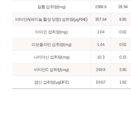
칼륨 섭취량(mg)
2388.6
28.94
비타민A(레티놀 활성 당량) 섭취량(μgRAE)
357.64
8.85
티아민 섭취량(mg)
1.04
0.02
리보플라빈 섭취량(mg)
1.44
0.02
나이아신 섭취량(mg)
10.3
0.15
비타민C 섭취량(mg)
269.8
3.95
엽산 섭취량(μgDFE)
59.67
1.82
동물성단백질비(%)
47.83
0.47
지방급원에너지비(%)
22.88
0.22