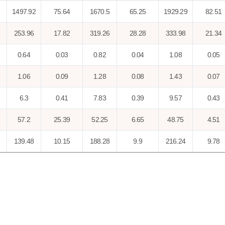
1497.92
75.64
1670.5
65.25
1929.29
82.51
253.96
17.82
319.26
28.28
333.98
21.34
0.64
0.03
0.82
0.04
1.08
0.05
1.06
0.09
1.28
0.08
1.43
0.07
6.3
0.41
7.83
0.39
9.57
0.43
57.2
25.39
52.25
6.65
48.75
4.51
139.48
10.15
188.28
9.9
216.24
9.78
59.72
2.3
56.74
1.78
56.77
1.51
25.04
0.91
24.97
1.01
25.37
0.7