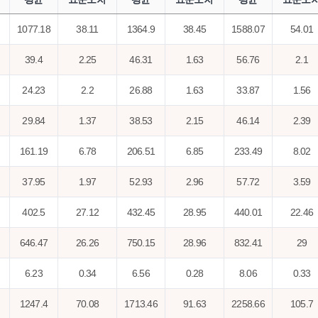
1077.18
38.11
1364.9
38.45
1588.07
54.01
39.4
2.25
46.31
1.63
56.76
2.1
24.23
2.2
26.88
1.63
33.87
1.56
29.84
1.37
38.53
2.15
46.14
2.39
161.19
6.78
206.51
6.85
233.49
8.02
37.95
1.97
52.93
2.96
57.72
3.59
402.5
27.12
432.45
28.95
440.01
22.46
646.47
26.26
750.15
28.96
832.41
29
6.23
0.34
6.56
0.28
8.06
0.33
1247.4
70.08
1713.46
91.63
2258.66
105.7