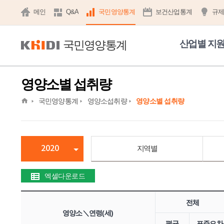
메인
Q&A
국민영양통계
보건산업통계
규
국민영양통계
산업별 지
영양소별 섭취량
home
국민영양통계
영양소섭취량
영양소별 섭취량
2020
지역별
엑셀다운로드
전체
영양소＼연령(세)
평균
표준오차