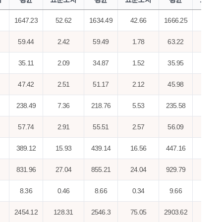
1647.23
52.62
1634.49
42.66
1666.25
29.38
59.44
2.42
59.49
1.78
63.22
1.41
35.11
2.09
34.87
1.52
35.95
1.18
47.42
2.51
51.17
2.12
45.98
1.37
238.49
7.36
218.76
5.53
235.58
4.06
57.74
2.91
55.51
2.57
56.09
1.54
389.12
15.93
439.14
16.56
447.16
9.57
831.96
27.04
855.21
24.04
929.79
16.98
8.36
0.46
8.66
0.34
9.66
0.22
2454.12
128.31
2546.3
75.05
2903.62
74.63