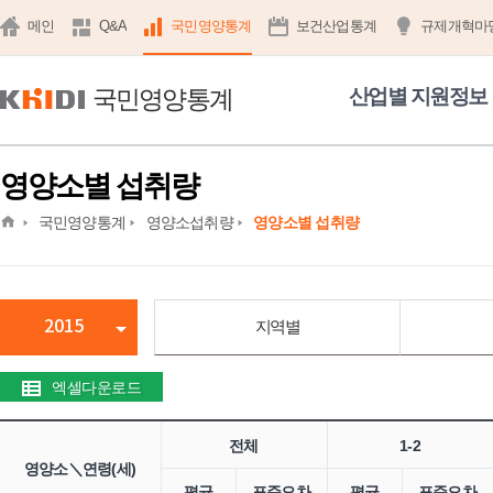
메인
Q&A
국민영양통계
보건산업통계
규제개혁마
국민영양통계
산업별 지원정보
영양소별 섭취량
home
국민영양통계
영양소섭취량
영양소별 섭취량
2015
지역별
엑셀다운로드
전체
1-2
영양소＼연령(세)
평균
표준오차
평균
표준오차