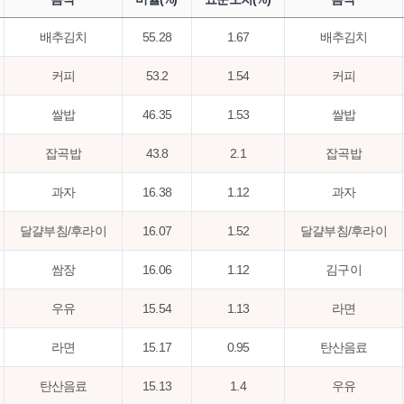
배추김치
55.28
1.67
배추김치
커피
53.2
1.54
커피
쌀밥
46.35
1.53
쌀밥
잡곡밥
43.8
2.1
잡곡밥
과자
16.38
1.12
과자
달걀부침/후라이
16.07
1.52
달걀부침/후라이
쌈장
16.06
1.12
김구이
우유
15.54
1.13
라면
라면
15.17
0.95
탄산음료
탄산음료
15.13
1.4
우유