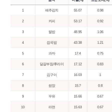
1
배추김치
55.07
0.98
2
커피
53.17
0.92
3
쌀밥
48.95
1.06
4
잡곡밥
43.38
1.21
5
과자
17.4
0.75
6
달걀부침/후라이
17.12
0.83
7
김구이
16.03
1
8
쌈장
15.7
0.8
9
우유
15.66
0.67
10
라면
15.63
0.67