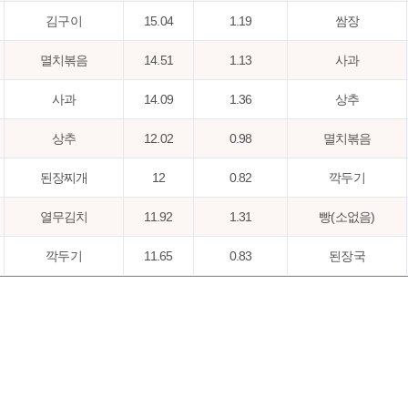
김구이
15.04
1.19
쌈장
멸치볶음
14.51
1.13
사과
사과
14.09
1.36
상추
상추
12.02
0.98
멸치볶음
된장찌개
12
0.82
깍두기
열무김치
11.92
1.31
빵(소없음)
깍두기
11.65
0.83
된장국
요구르트
11.54
0.91
빵(소있음)
된장국
10.92
0.81
열무김치
빵(소없음)
10.37
0.84
된장찌개