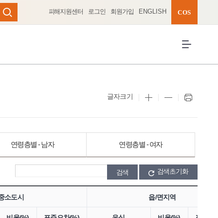
피해지원센터
로그인
회원가입
ENGLISH
완성 펼치기
COS
검색
전체메뉴 열
글자크기
연령층별 - 남자
연령층별 - 여자
검색초기화
중소도시
읍/면지역
비율(%)
표준오차(%)
음식
비율(%)
표준오차