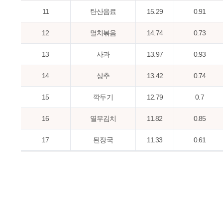
11
탄산음료
15.29
0.91
12
멸치볶음
14.74
0.73
13
사과
13.97
0.93
14
상추
13.42
0.74
15
깍두기
12.79
0.7
16
열무김치
11.82
0.85
17
된장국
11.33
0.61
18
된장찌개
11.25
0.62
19
요구르트
10.28
0.56
20
김치찌개
10.08
0.64