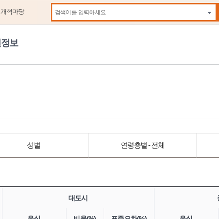
제개혁마당
자동
원정보
성별
연령층별 - 전체
대도시
음식
비율(%)
표준오차(%)
음식