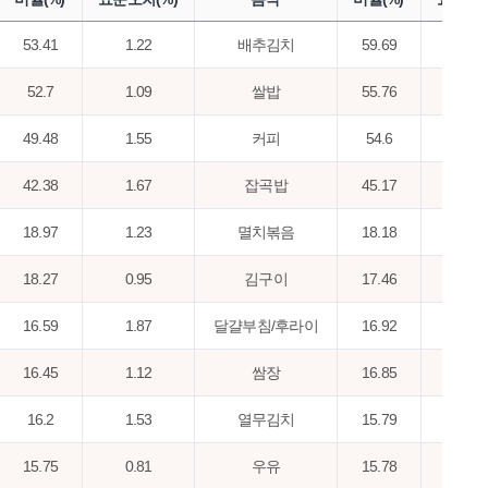
53.41
1.22
배추김치
59.69
2.7
52.7
1.09
쌀밥
55.76
2.7
49.48
1.55
커피
54.6
2.0
42.38
1.67
잡곡밥
45.17
1.9
18.97
1.23
멸치볶음
18.18
1.2
18.27
0.95
김구이
17.46
1.9
16.59
1.87
달걀부침/후라이
16.92
1.4
16.45
1.12
쌈장
16.85
1.5
16.2
1.53
열무김치
15.79
2.3
15.75
0.81
우유
15.78
1.7