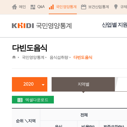
메인
Q&A
국민영양통계
보건산업통계
규
국민영양통계
산업별 지
다빈도음식
home
국민영양통계
음식섭취량
다빈도음식
2020
지역별
엑셀다운로드
전체
순위 ＼지역
음식
비율(%)
표준오차(%)