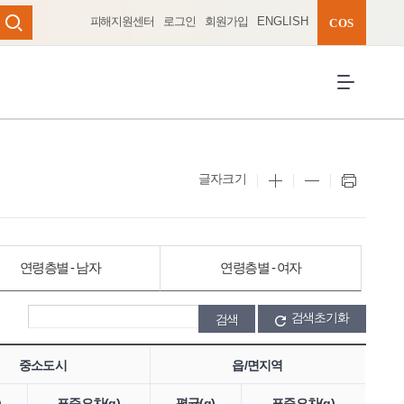
피해지원센터
로그인
회원가입
ENGLISH
완성 펼치기
COS
검색
전체메뉴 열
글자크기
연령층별 - 남자
연령층별 - 여자
검색초기화
중소도시
읍/면지역
)
표준오차(g)
평균(g)
표준오차(g)