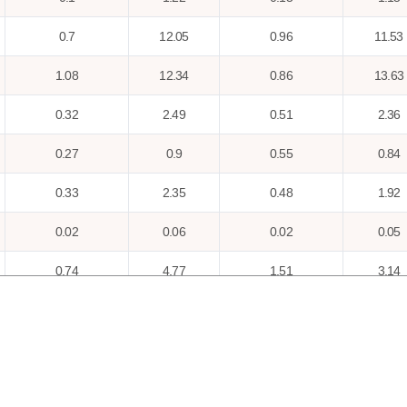
0.7
12.05
0.96
11.53
1.08
12.34
0.86
13.63
0.32
2.49
0.51
2.36
0.27
0.9
0.55
0.84
0.33
2.35
0.48
1.92
0.02
0.06
0.02
0.05
0.74
4.77
1.51
3.14
0.5
2.8
0.8
2.44
0.22
2.06
0.26
2.86
0.94
18.24
1.38
19.83