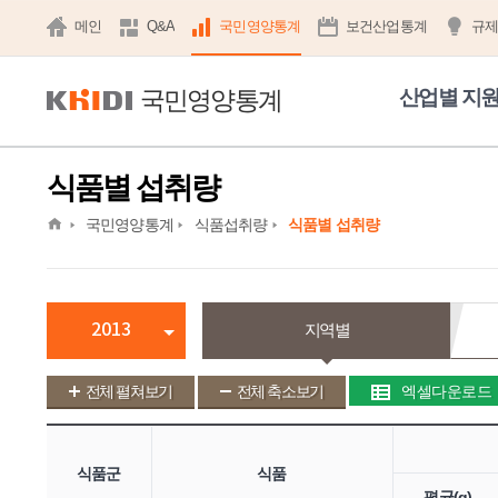
메인
Q&A
국민영양통계
보건산업통계
규
국민영양통계
산업별 지
식품별 섭취량
home
국민영양통계
식품섭취량
식품별 섭취량
2013
지역별
전체 펼쳐보기
전체 축소보기
엑셀다운로드
식품군
식품
평균(g)