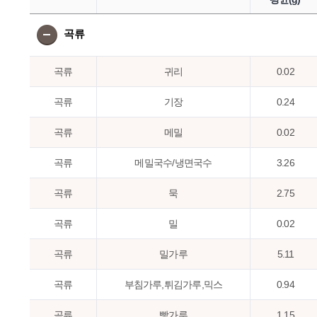
곡류
곡류
귀리
0.02
곡류
기장
0.24
곡류
메밀
0.02
곡류
메밀국수/냉면국수
3.26
곡류
묵
2.75
곡류
밀
0.02
곡류
밀가루
5.11
곡류
부침가루,튀김가루,믹스
0.94
곡류
빵가루
1.15