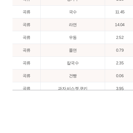
곡류
국수
11.45
곡류
라면
14.04
곡류
우동
2.52
곡류
쫄면
0.79
곡류
칼국수
2.35
곡류
건빵
0.06
곡류
과자,비스켓,쿠키
3.95
곡류
샌드위치
2.46
곡류
과자,스낵과자
2.4
곡류
빵
18.86