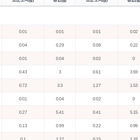
0.01
0.01
0.01
0.02
0.04
0.29
0.08
0.22
0.01
0.04
0.02
0
0.43
3
0.61
3.59
0.72
3.3
1.27
1.53
0.01
0.04
0.02
0
0.27
5.41
0.41
5.15
0.13
0.99
0.22
0.99
0.1
1.22
0.15
1.15