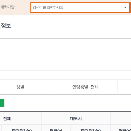
제개혁마당
자동
원정보
성별
연령층별 - 전체
전체
대도시
표준오차(g)
평균(g)
표준오차(g)
평균(g