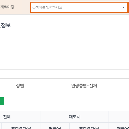
제개혁마당
자동
원정보
성별
연령층별 - 전체
전체
대도시
표준오차(g)
평균(g)
표준오차(g)
평균(g