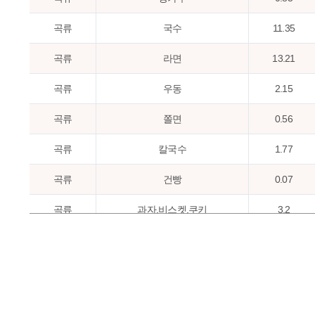
곡류
국수
11.35
곡류
라면
13.21
곡류
우동
2.15
곡류
쫄면
0.56
곡류
칼국수
1.77
곡류
건빵
0.07
곡류
과자,비스켓,쿠키
3.2
곡류
샌드위치
2.53
곡류
과자,스낵과자
2.37
곡류
빵
20.87