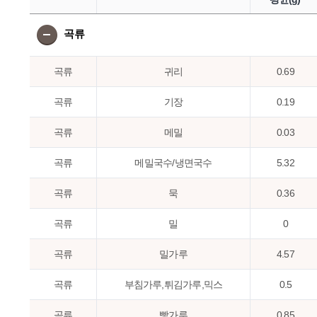
곡류
곡류
귀리
0.69
곡류
기장
0.19
곡류
메밀
0.03
곡류
메밀국수/냉면국수
5.32
곡류
묵
0.36
곡류
밀
0
곡류
밀가루
4.57
곡류
부침가루,튀김가루,믹스
0.5
곡류
빵가루
0.85