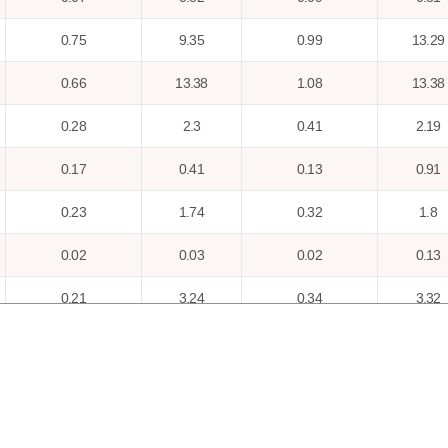
0.75
9.35
0.99
13.29
0.66
13.38
1.08
13.38
0.28
2.3
0.41
2.19
0.17
0.41
0.13
0.91
0.23
1.74
0.32
1.8
0.02
0.03
0.02
0.13
0.21
3.24
0.34
3.32
0.42
1.62
0.37
4.18
0.17
2.68
0.25
2.32
0.89
20.45
1.42
22.45