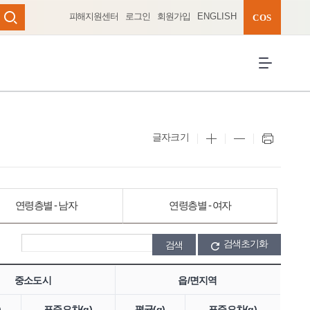
피해지원센터
로그인
회원가입
ENGLISH
완성 펼치기
COS
검색
전체메뉴 열
글자크기
연령층별 - 남자
연령층별 - 여자
검색초기화
중소도시
읍/면지역
)
표준오차(g)
평균(g)
표준오차(g)