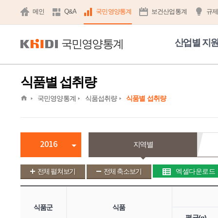
메인
Q&A
국민영양통계
보건산업통계
규
국민영양통계
산업별 지
식품별 섭취량
home
국민영양통계
식품섭취량
식품별 섭취량
2016
지역별
전체 펼쳐보기
전체 축소보기
엑셀다운로드
식품군
식품
평균(g)