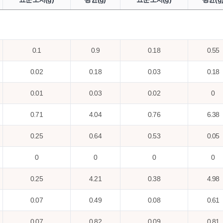
0.1
0.9
0.18
0.55
0.02
0.18
0.03
0.18
0.01
0.03
0.02
0
0.71
4.04
0.76
6.38
0.25
0.64
0.53
0.05
0
0
0
0
0.25
4.21
0.38
4.98
0.07
0.49
0.08
0.61
0.07
0.82
0.09
0.81