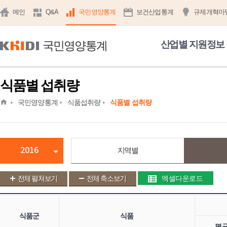
메인
Q&A
국민영양통계
보건산업통계
규제개혁마
국민영양통계
산업별 지원정보
식품별 섭취량
home
국민영양통계
식품섭취량
식품별 섭취량
2016
지역별
전체 펼쳐보기
전체 축소보기
엑셀다운로드
식품군
식품
평균