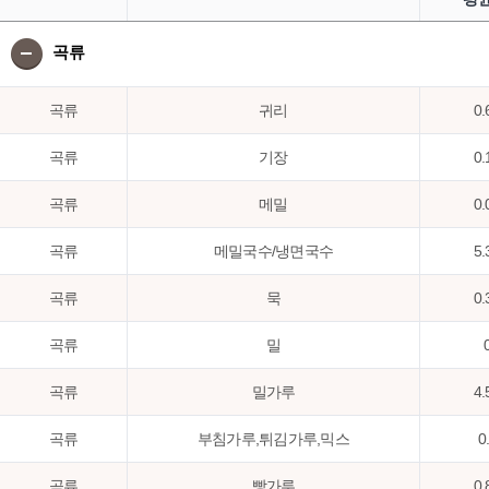
곡류
곡류
귀리
0.
곡류
기장
0.
곡류
메밀
0.
곡류
메밀국수/냉면국수
5.
곡류
묵
0.
곡류
밀
곡류
밀가루
4.
곡류
부침가루,튀김가루,믹스
0
곡류
빵가루
0.