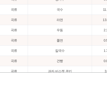
곡류
국수
11
곡류
라면
13
곡류
우동
2.
곡류
쫄면
0.
곡류
칼국수
1.
곡류
건빵
0.
곡류
과자,비스켓,쿠키
3
곡류
샌드위치
2.
곡류
과자,스낵과자
2.
곡류
빵
20