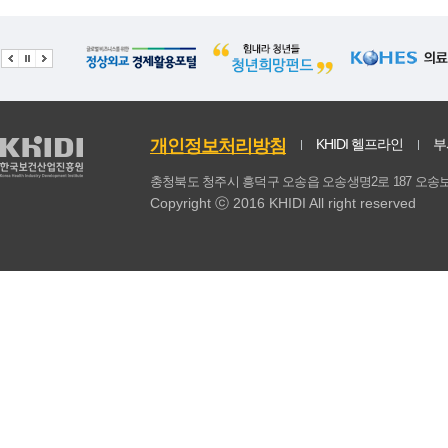
곡류
초코파이
1.
곡류
케이크
3.
곡류
푸딩,커스터드
0.
개인정보처리방침
KHIDI 헬프라인
부
곡류
피자
0.
충청북도 청주시 흥덕구 오송읍 오송생명2로 187 
곡류
햄버거
4.
Copyright ⓒ 2016 KHIDI All right reserved
곡류
보리
5.
곡류
미숫가루/선식/생식
0
곡류
수수
0.
곡류
시리얼
1.
곡류
현미
6.