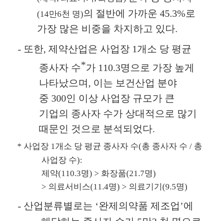
의 절반에 가까운
45.3%
로
(14
만
6
천 명
)
가장 많은 비중을 차지하고 있다
.
-
또한
,
제약산업은 사업장
1
개소 당 평균
*
종사자 수
가
110.3
명으로 가장 높게
나타났으며
,
이는 보건산업 분야
중
300
인 이상 사업장 규모가 큰
기업의 종사자 수가 상대적으로 많기
때문인 것으로 분석되었다
.
*
사업장
1
개소 당 평균 종사자 수
(
총 종사자 수
/
총
사업장 수
):
제약
(110.3
명
) >
화장품
(21.7
명
)
>
의료서비스
(11.4
명
) >
의료기기
(9.5
명
)
-
산업분류별로는
‘
완제의약품 제조업
’
에