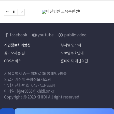
관련기관
이전 배너로 이동
배너 정지
다음 배너로 이동
배너모음
한국보건산업진흥원
facebook
youtube
public video
sns
개인정보처리방침
부서별 연락처
바로가기
찾아오시는 길
도로명주소안내
COS서비스
홈페이지 개선의견
서울특별시 중구 칠패로 36 봉래빌딩9층
의료기기산업 종합정보시스템
담당자
전화번호 :
043-713-8884
이메일 : kjae9585@khidi.or.kr
Copyright ⓒ 2020 KHIDI All right reserved