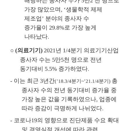
해당하는 종사자 수가
5
만
2
천 명으로
가장 많았으며
, ‘
생물학적 제제
제조업
’
분야의 종사자 수
증가율이
29.8%
로 가장 높게
나타났다
.
○
(
의료기기
)
2021
년
1/4
분기 의료기기산업
종사자 수는
5
만
5
천 명으로 전년
동기대비
5.5%
증가하였다
.
-
이는 최근
3
년간
총
(’18.3/4
분기
~’21.1/4
분기
)
종사자 수의 전년 동기대비 증가율 중
가장 높은 값을 기록하였으나
,
업종에
따라 증감이 극명하게 나뉘었다
.
-
코로나
19
의 영향으로 진단제품 수요 확대
및 경영실적 개선에 따라 관련