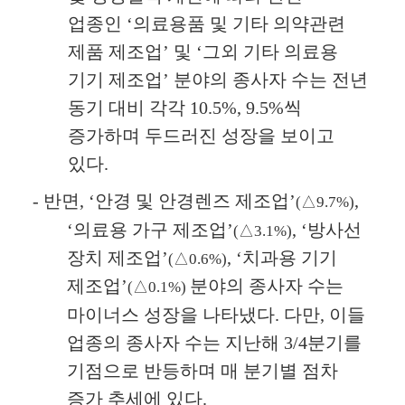
업종인
‘
의료용품 및 기타 의약관련
제품 제조업
’
및
‘
그외 기타 의료용
기기 제조업
’
분야의 종사자 수는 전년
동기 대비 각각
10.5%, 9.5%
씩
증가하며 두드러진 성장을 보이고
있다
.
-
반면
, ‘
안경 및 안경렌즈 제조업
’
,
(
△
9.7%)
‘
의료용 가구 제조업
’
, ‘
방사선
(
△
3.1%)
장치 제조업
’
, ‘
치과용 기기
(
△
0.6%)
제조업
’
분야의 종사자 수는
(
△
0.1%)
마이너스 성장을 나타냈다
.
다만
,
이들
업종의 종사자 수는 지난해
3/4
분기를
기점으로 반등하며 매 분기별 점차
증가 추세에 있다
.