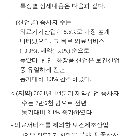
특징별 상세내용은 다음과 같다
.
□
(
산업별
)
종사자 수는
의료기기산업이
5.5%
로 가장 높게
나타났으며
,
그 뒤로 의료서비스
,
제약
순으로
(+3.3%)
(+3.1%)
높았다
.
반면
,
화장품 산업은 보건산업
중 유일하게 전년
동기대비
3.3%
감소하였다
.
○
(
제약
)
2021
년
1/4
분기 제약산업 종사자
수는
7
만
6
천 명으로 전년
동기대비
3.1%
증가하였다
.
-
의료서비스를 제외한 보건제조산업
분야 총 종사자
(
제약
,
의료기기
,
화장품
)