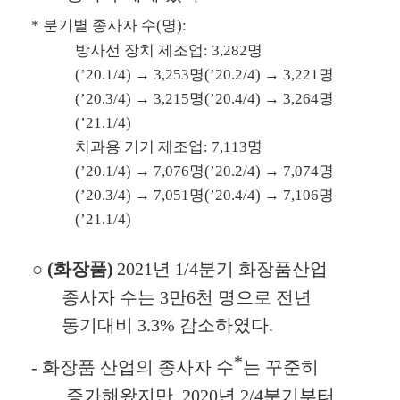
*
분기별 종사자 수
(
명
):
방사선 장치 제조업
: 3,282
명
(’20.1/4)
→
3,253
명
(’20.2/4)
→
3,221
명
(’20.3/4)
→
3,215
명
(’20.4/4)
→
3,264
명
(’21.1/4)
치과용 기기 제조업
: 7,113
명
(’20.1/4)
→
7,076
명
(’20.2/4)
→
7,074
명
(’20.3/4)
→
7,051
명
(’20.4/4)
→
7,106
명
(’21.1/4)
○
(
화장품
)
2021
년
1/4
분기 화장품산업
종사자 수는
3
만
6
천 명으로 전년
동기대비
3.3%
감소하였다
.
*
-
화장품 산업의 종사자 수
는 꾸준히
증가해왔지만
, 2020
년
2/4
분기부터