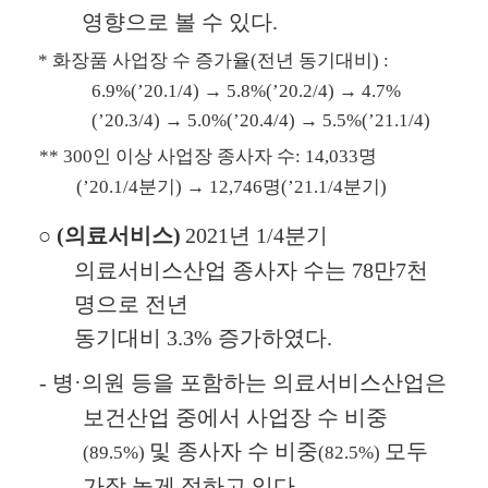
영향으로 볼 수 있다
.
*
화장품 사업장 수 증가율
(
전년 동기대비
) :
6.9%(’20.1/4)
→
5.8%(’20.2/4)
→
4.7%
(’20.3/4)
→
5.0%(’20.4/4)
→
5.5%(’21.1/4)
** 300
인 이상 사업장 종사자 수
: 14,033
명
(’20.1/4
분기
)
→
12,746
명
(’21.1/4
분기
)
○
(
의료서비스
)
2021
년
1/4
분기
의료서비스산업 종사자 수는
78
만
7
천
명으로 전년
동기대비
3.3%
증가하였다
.
-
병
·
의원 등을 포함하는 의료서비스산업은
보건산업 중에서 사업장 수 비중
및 종사자 수 비중
모두
(89.5%)
(82.5%)
가장 높게 점하고 있다
.