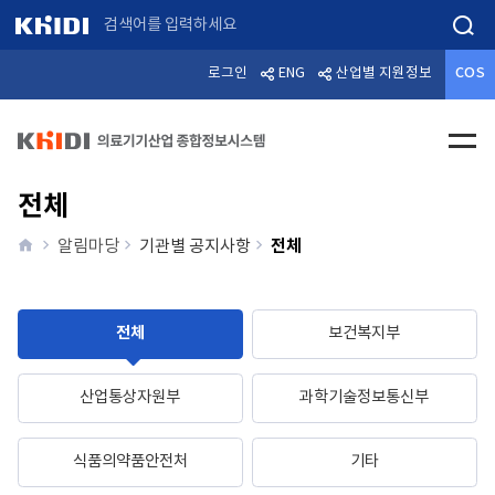
검색
로그인
ENG
산업별 지원정보
COS
전체메
전체
home
전체
알림마당
기관별 공지사항
전체
보건복지부
산업통상자원부
과학기술정보통신부
식품의약품안전처
기타