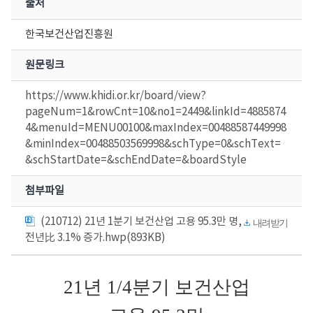
출처
한국보건산업진흥원
원문링크
https://www.khidi.or.kr/board/view?
pageNum=1&rowCnt=10&no1=2449&linkId=4885874
4&menuId=MENU00100&maxIndex=00488587449998
&minIndex=00488503569998&schType=0&schText=
&schStartDate=&schEndDate=&boardStyle
첨부파일
(210712) 21년 1분기 보건산업 고용 95.3만 명,
내려받기
전년比 3.1% 증가.hwp(893KB)
21
년
1/4
분기 보건산업