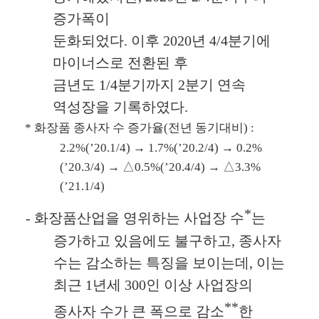
증가폭이
둔화되었다
.
이후
2020
년
4/4
분기에
마이너스로 전환된 후
금년도
1/4
분기까지
2
분기 연속
역성장을 기록하였다
.
*
화장품 종사자 수 증가율
(
전년 동기대비
) :
2.2%(’20.1/4)
→
1.7%(’20.2/4)
→
0.2%
(’20.3/4)
→ △
0.5%(’20.4/4)
→ △
3.3%
(’21.1/4)
*
-
화장품산업을 영위하는 사업장 수
는
증가하고 있음에도 불구하고
,
종사자
수는 감소하는 특징을 보이는데
,
이는
최근
1
년세
300
인 이상 사업장의
**
종사자 수가 큰 폭으로 감소
한