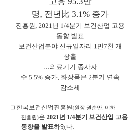
고용
95.3
만
명
,
전년
比
3.1%
증가
진흥원
, 2021
년
1/4
분기 보건산업 고용
동향 발표
보건산업분야 신규일자리
1
만
7
천 개
창출
…
의료기기 종사자
수
5.5%
증가
,
화장품은
2
분기 연속
감소세
□
한국보건산업진흥원
(
원장 권순만
,
이하
은
2021
년
1/4
분기
보건산업 고용
진흥원
)
동향을 발표
하였다
.