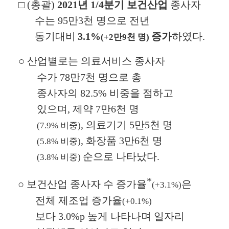
□
(
총괄
)
2021
년
1/4
분기 보건산업
종사자
수는
95
만
3
천 명으로 전년
동기대비
3.1%
증가
하였다
.
(+2
만
9
천 명
)
○
산업별로는 의료서비스 종사자
수가
78
만
7
천 명으로 총
종사자의
82.5%
비중을 점하고
있으며
,
제약
7
만
6
천 명
,
의료기기
5
만
5
천 명
(7.9%
비중
)
,
화장품
3
만
6
천 명
(5.8%
비중
)
순으로 나타났다
.
(3.8%
비중
)
*
○
보건산업 종사자 수 증가율
은
(+3.1%)
전체 제조업 증가율
(+0.1%)
보다
3.0%p
높게 나타나며 일자리