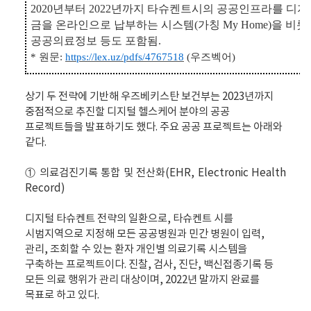
2020
년부터
2022
년까지 타슈켄트시의 공공인프라를 디지
금을 온라인으로 납부하는 시스템
(
가칭
My
Home)
을 비롯
공공의료정보
등도 포함됨
.
*
원문
:
https://lex.uz/pdfs/4767518
(
우즈벡어
)
상기 두 전략에 기반해 우즈베키스탄 보건부는 2023년까지
중점적으로 추진할 디지털 헬스케어 분야의 공공
프로젝트들을 발표하기도 했다. 주요 공공 프로젝트는 아래와
같다.
① 의료검진기록 통합 및 전산화(EHR, Electronic Health
Record)
디지털 타슈켄트 전략의 일환으로, 타슈켄트 시를
시범지역으로 지정해 모든 공공병원과 민간 병원이 입력,
관리, 조회할 수 있는 환자 개인별 의료기록 시스템을
구축하는 프로젝트이다. 진찰, 검사, 진단, 백신접종기록 등
모든 의료 행위가 관리 대상이며, 2022년 말까지 완료를
목표로 하고 있다.