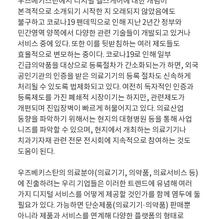
우즈베키스탄에서 디지털 헬스케어에 대한 개념이
본격적으로 소개되기 시작한 지 오래되지 않았음에도
불구하고 코로나19 팬데믹으로 인해 지난 2년간 정부와
민간영역 양쪽에서 다양한 관련 기술들이 개발되고 있거나
서비스 중에 있다. 또한 이를 뒷받침하는 여러 제도들도
효율적으로 변모하는 중이다. 코로나19로 인해 일부
긴급의약품을 대상으로 등록절차가 간소화되는가 하면, 외국
공인기관의 인증을 받은 의료기기의 등록 절차도 신속하게
처리될 수 있도록 법제화되고 있다. 여전히 독자적인 인증과
등록제도를 가진 폐쇄적 시장이기는 하지만, 관련제도가
개편되며 진입장벽이 빠르게 허물어지고 있다. 의료산업
동향을 파악하기 위해서는 현지의 대형병원 등을 통해 사업
니즈를 파악할 수 있으며, 현지에서 개최하는 의료기기나
치과기자재 관련 전문 전시회에 지속적으로 참여하는 것도
도움이 된다.
우즈베키스탄의 의료분야(의료기기, 의약품, 의료서비스 등)
에 진출하려는 우리 기업들은 이러한 트렌드에 유념해 여러
가지 디지털 서비스를 어떻게 제공할 것인가를 함께 염두에 둘
필요가 있다. 가능하면 단순제품(의료기기·의약품) 판매뿐
아니라 제품과 서비스를 연계해 다양한 플랫폼의 형태로