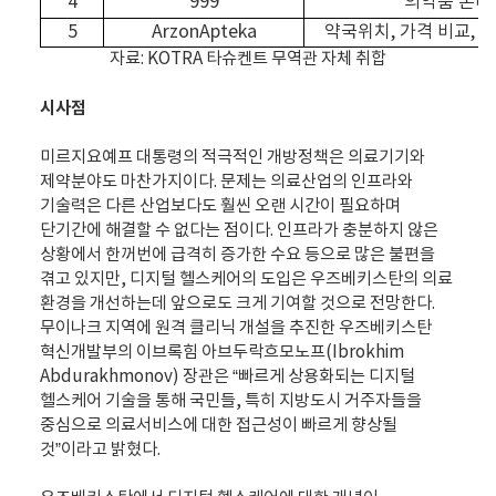
4
999
의약품 온라
5
ArzonApteka
약국위치
,
가격 비교
,
의
자료: KOTRA 타슈켄트 무역관 자체 취합
시사점
미르지요예프 대통령의 적극적인 개방정책은 의료기기와
제약분야도 마찬가지이다. 문제는 의료산업의 인프라와
기술력은 다른 산업보다도 훨씬 오랜 시간이 필요하며
단기간에 해결할 수 없다는 점이다. 인프라가 충분하지 않은
상황에서 한꺼번에 급격히 증가한 수요 등으로 많은 불편을
겪고 있지만, 디지털 헬스케어의 도입은 우즈베키스탄의 의료
환경을 개선하는데 앞으로도 크게 기여할 것으로 전망한다.
무이나크 지역에 원격 클리닉 개설을 추진한 우즈베키스탄
혁신개발부의 이브록힘 아브두락흐모노프(Ibrokhim
Abdurakhmonov) 장관은 “빠르게 상용화되는 디지털
헬스케어 기술을 통해 국민들, 특히 지방도시 거주자들을
중심으로 의료서비스에 대한 접근성이 빠르게 향상될
것”이라고 밝혔다.