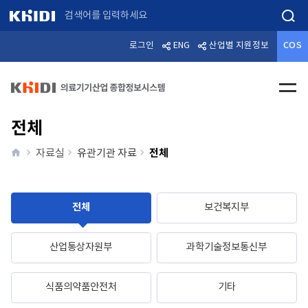
검색
로그인
ENG
산업별 지원정보
COS
전체메
전체
home
전체
자료실
유관기관 자료
전체
보건복지부
산업통상자원부
과학기술정보통신부
식품의약품안전처
기타