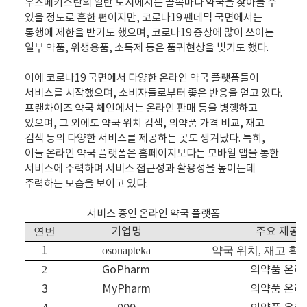
우즈베키스탄의 일반 도시에서는 골목마다 약국을 찾아볼 수
있을 정도로 흔한 편이지만, 코로나19 팬데믹 국면에서는
통행에 제한을 받기도 했으며, 코로나19 증상에 많이 쓰이는
일부 약품, 위생용품, 소독제 등은 품귀현상을 빚기도 했다.
이에 코로나19 국면에서 다양한 온라인 약국 플랫폼들이
서비스를 시작했으며, 소비자들로부터 좋은 반응을 얻고 있다.
프랜차이즈 약국 체인에서는 온라인 판매 등을 병행하고
있으며, 그 외에도 약국 위치 검색, 의약품 가격 비교, 재고
검색 등의 다양한 서비스를 제공하는 곳도 생겨났다. 특히,
이들 온라인 약국 플랫폼은 홈페이지보다는 모바일 앱을 통한
서비스에 주력하며 서비스 접근성과 활용성을 높이는데
주력하는 모습을 보이고 있다.
서비스 중인 온라인 약국 플랫폼
연번
기업명
주요 제공 
1
osonapteka
약국 위치
,
재고 확
2
GoPharm
의약품 온라
3
MyPharm
의약품 온라