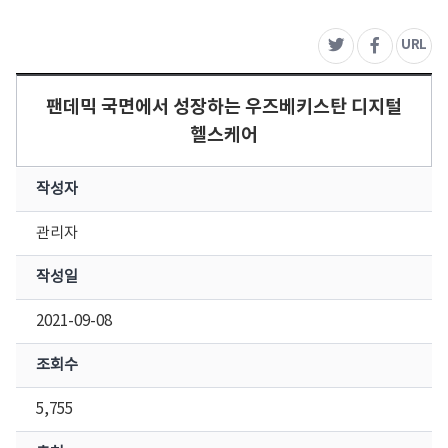
주
URL
트위터
페이스북
팬데믹 국면에서 성장하는 우즈베키스탄 디지털
헬스케어
작성자
관리자
작성일
2021-09-08
조회수
5,755