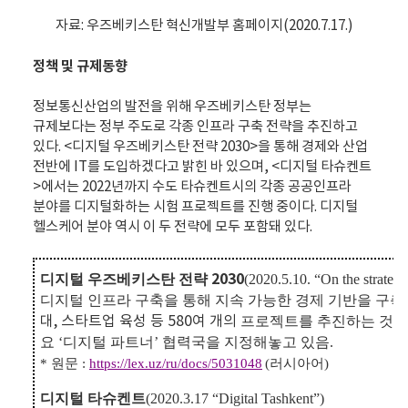
자료: 우즈베키스탄 혁신개발부 홈페이지(2020.7.17.)
정책 및 규제동향
정보통신산업의 발전을 위해 우즈베키스탄 정부는
규제보다는 정부 주도로 각종 인프라 구축 전략을 추진하고
있다. <디지털 우즈베키스탄 전략 2030>을 통해 경제와 산업
전반에 IT를 도입하겠다고 밝힌 바 있으며, <디지털 타슈켄트
>에서는 2022년까지 수도 타슈켄트시의 각종 공공인프라
분야를 디지털화하는 시험 프로젝트를 진행 중이다. 디지털
헬스케어 분야 역시 이 두 전략에 모두 포함돼 있다.
2030
디지털 우즈베키스탄 전략
(
2020.5.10. “On the strateg
디지털 인프라 구축을 통해 지속 가능한 경제 기반을 구축
대
,
스타트업 육성 등
580
여 개의
프로젝트를 추진하는 것을
요
‘
디지털 파트너
’
협력국을 지정해놓고 있음
.
*
원문
:
https://lex.uz/ru/docs/5031048
(
러시아어
)
디지털 타슈켄트
(
2020.3.17 “Digital Tashkent”)