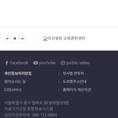
관련기관
이전 배너로 이동
배너 정지
다음 배너로 이동
배너모음
한국보건산업진흥원
facebook
youtube
public video
sns
개인정보처리방침
부서별 연락처
바로가기
찾아오시는 길
도로명주소안내
COS서비스
홈페이지 개선의견
서울특별시 중구 칠패로 36 봉래빌딩9층
의료기기산업 종합정보시스템
담당자
전화번호 :
043-713-8884