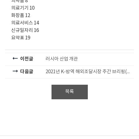
의약품 8
의료기기 10
화장품 12
의료서비스 14
신규일자리 16
요약표 19
이전글
러시아 산업 개관
다음글
2021년 K-방역 해외조달시장 주간 브리핑(10주차)_프랑스
목록