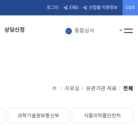
COS
로그인
ENG
산업별 지원정보
알림마당
08
통합심사
01
상담신청
인기검
전체메
혁신의료기기
02
상담신청
03
의료기기
04
의료기기 정보
05
home
전체
자료실
유관기관 자료
뉴스레터
06
의료기기산업
07
알림마당
08
과학기술정보통신부
식품의약품안전처
통합심사
01