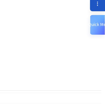
퀵
Quick M