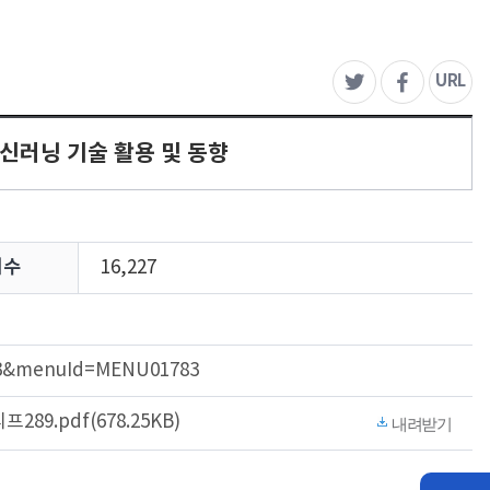
주
URL
트위터
페이스북
머신러닝 기술 활용 및 동향
회수
16,227
9383&menuId=MENU01783
9.pdf(678.25KB)
내려받기