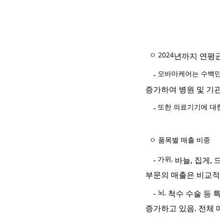
ㅇ 2024
년까지 연평
오바마케어는 수백만
-
증가하여 병원 및 기
또한 의료기기에 대
-
ㅇ 품목별 매출 비중
가위,
-
바늘
,
집게
,
부문의 매출은 비교적
뇌,
-
척수 수술 등 
증가하고 있음
.
전체 