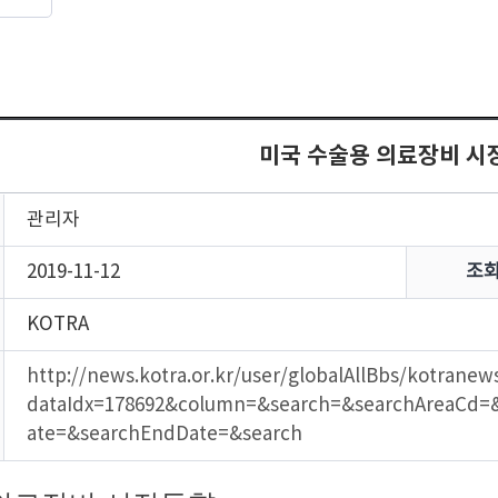
미국 수술용 의료장비 시
관리자
2019-11-12
조
KOTRA
http://news.kotra.or.kr/user/globalAllBbs/kotrane
dataIdx=178692&column=&search=&searchAreaCd=
ate=&searchEndDate=&search