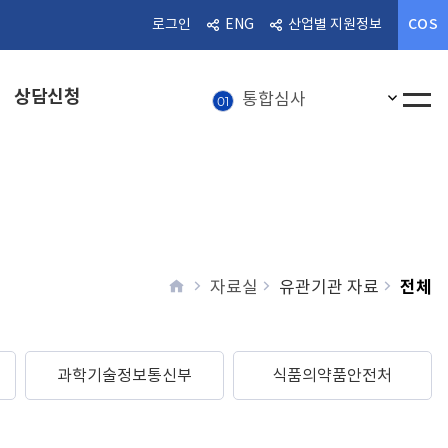
COS
로그인
ENG
산업별 지원정보
알림마당
08
상담신청
인기검
통합심사
01
전체메
혁신의료기기
02
상담신청
03
의료기기
04
의료기기 정보
05
home
전체
자료실
유관기관 자료
뉴스레터
06
의료기기산업
07
과학기술정보통신부
식품의약품안전처
알림마당
08
통합심사
01