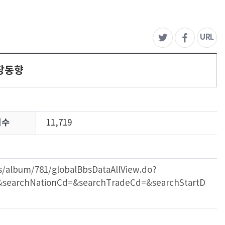
주
URL
트위터
페이스북
장동향
회수
11,719
ws/album/781/globalBbsDataAllView.do?
&searchNationCd=&searchTradeCd=&searchStartD