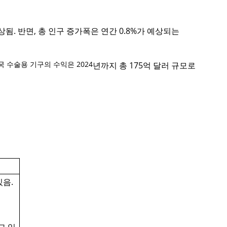
예상됨
.
반면
,
총 인구 증가폭은 연간
0.8%
가 예상되는
 수술용 기구의 수익은 2024
년까지 총
175
억 달러 규모로
있음
.