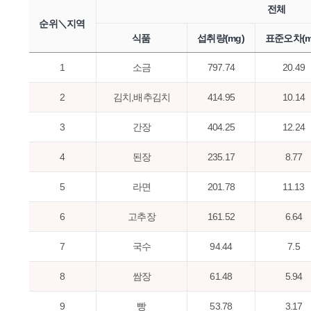
전체
순위＼지역
식품
섭취량(mg)
표준오차(m
1
소금
797.74
20.49
2
김치,배추김치
414.95
10.14
3
간장
404.25
12.24
4
된장
235.17
8.77
5
라면
201.78
11.13
6
고추장
161.52
6.64
7
국수
94.44
7.5
8
쌈장
61.48
5.94
9
빵
53.78
3.17