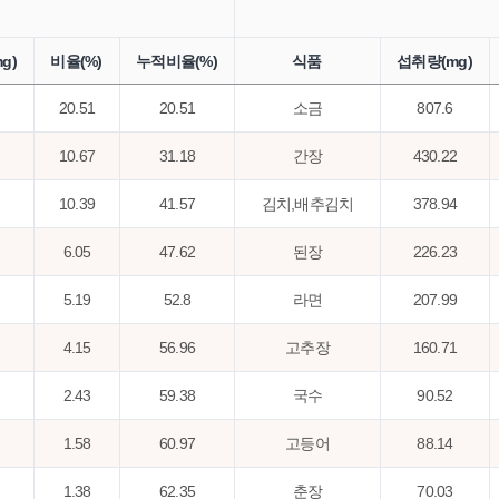
g)
비율(%)
누적비율(%)
식품
섭취량(mg)
20.51
20.51
소금
807.6
10.67
31.18
간장
430.22
10.39
41.57
김치,배추김치
378.94
6.05
47.62
된장
226.23
5.19
52.8
라면
207.99
4.15
56.96
고추장
160.71
2.43
59.38
국수
90.52
1.58
60.97
고등어
88.14
1.38
62.35
춘장
70.03