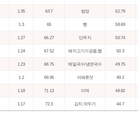
1.35
63.7
쌈장
62.79
1.3
65
빵
58.69
1.27
66.27
단무지
50.74
1.24
67.52
돼지고기가공품,햄
50.3
1.23
68.75
메밀국수/냉면국수
49.75
1.2
69.95
어패류젓
49.2
1.18
71.13
미역
48.82
1.17
72.3
김치,깍두기
44.7
1.09
73.39
떡
43.8
1.02
74.4
달걀
41.02