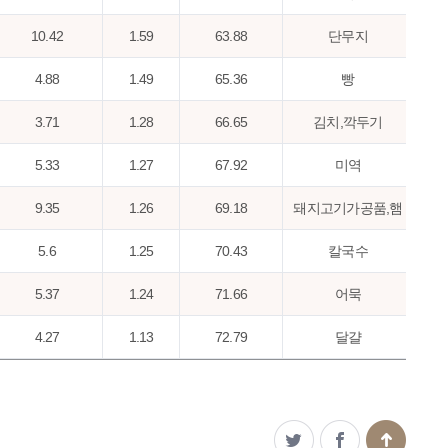
10.42
1.59
63.88
단무지
4.88
1.49
65.36
빵
3.71
1.28
66.65
김치,깍두기
5.33
1.27
67.92
미역
9.35
1.26
69.18
돼지고기가공품,햄
5.6
1.25
70.43
칼국수
5.37
1.24
71.66
어묵
4.27
1.13
72.79
달걀
4.1
1.11
73.9
어패류젓
1.52
1.04
74.94
메밀국수/냉면국수