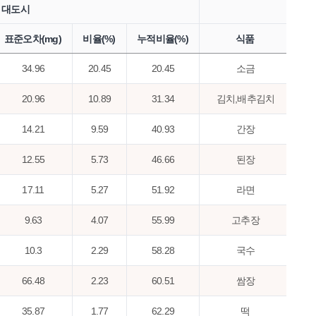
대도시
표준오차(mg)
비율(%)
누적비율(%)
식품
섭취
34.96
20.45
20.45
소금
20.96
10.89
31.34
김치,배추김치
14.21
9.59
40.93
간장
12.55
5.73
46.66
된장
17.11
5.27
51.92
라면
9.63
4.07
55.99
고추장
10.3
2.29
58.28
국수
66.48
2.23
60.51
쌈장
35.87
1.77
62.29
떡