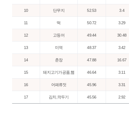
10
단무지
52.53
3.4
11
떡
50.72
3.29
12
고등어
49.44
30.48
13
미역
48.37
3.42
14
춘장
47.88
16.67
15
돼지고기가공품,햄
46.64
3.11
16
어패류젓
45.96
3.31
17
김치,깍두기
45.56
2.92
18
메밀국수/냉면국수
42.29
5.6
19
달걀
39.51
1.14