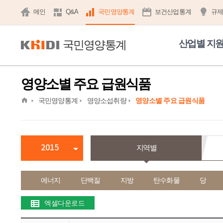
메인
Q&A
국민영양통계
보건산업통계
규
국민영양통계
산업별 지
영양소별 주요 급원식품
home
국민영양통계
영양소섭취량
영양소별 주요 급원식품
2015
지역별
에너지
단백질
지방
탄수화물
당
엑셀다운로드