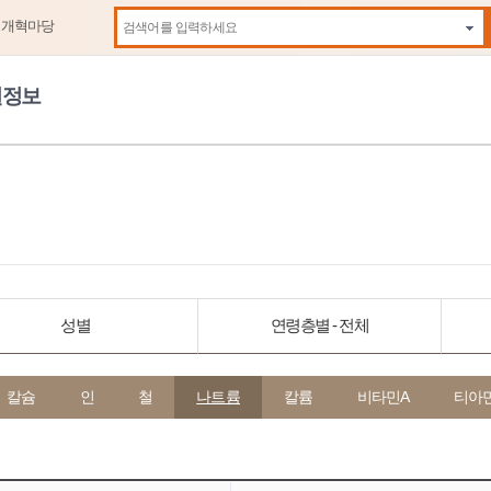
제개혁마당
자동
원정보
성별
연령층별 - 전체
칼슘
인
철
나트륨
칼륨
비타민A
티아