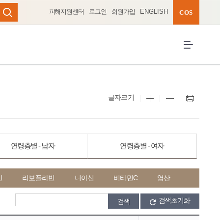
피해지원센터
로그인
회원가입
ENGLISH
완성 펼치기
COS
검색
전체메뉴 열
글자크기
연령층별 - 남자
연령층별 - 여자
민
리보플라빈
니아신
비타민C
엽산
검색초기화