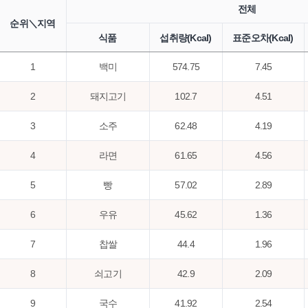
전체
순위＼지역
식품
섭취량(Kcal)
표준오차(Kcal)
1
백미
574.75
7.45
2
돼지고기
102.7
4.51
3
소주
62.48
4.19
4
라면
61.65
4.56
5
빵
57.02
2.89
6
우유
45.62
1.36
7
찹쌀
44.4
1.96
8
쇠고기
42.9
2.09
9
국수
41.92
2.54