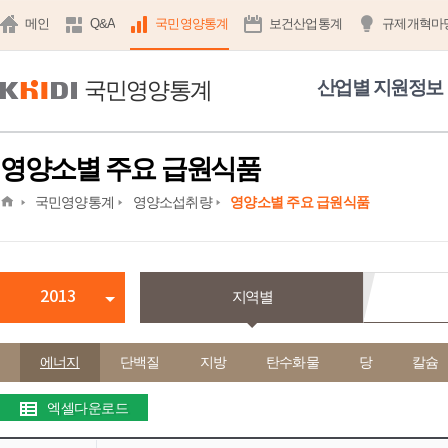
메인
Q&A
국민영양통계
보건산업통계
규제개혁마
국민영양통계
산업별 지원정보
영양소별 주요 급원식품
home
국민영양통계
영양소섭취량
영양소별 주요 급원식품
2013
지역별
에너지
단백질
지방
탄수화물
당
칼슘
엑셀다운로드