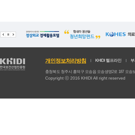
20
설탕
19.23
0.56
21
밀가루
18.7
1
22
두부
18.01
0.75
23
케이크
17.53
2.61
24
맥주
17.08
1.31
개인정보처리방침
KHIDI 헬프라인
부
25
김치,배추김치
16.28
0.5
충청북도 청주시 흥덕구 오송읍 오송생명2로 187 
Copyright ⓒ 2016 KHIDI All right reserved
26
마요네즈
15.84
0.88
27
참기름
14.59
0.42
28
대두
13.46
0.64
29
감자
13.44
0.91