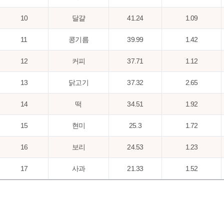
10
달걀
41.24
1.09
11
콩기름
39.99
1.42
12
커피
37.71
1.12
13
닭고기
37.32
2.65
14
떡
34.51
1.92
15
현미
25.3
1.72
16
보리
24.53
1.23
17
사과
21.33
1.52
18
고구마
20.7
2.04
19
과자,비스켓,쿠키
19.38
3.58