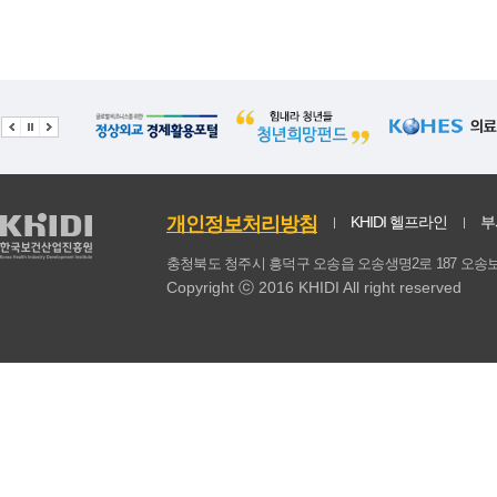
20
돼지고기가공품,햄
1.05
0.09
21
시리얼
1.03
0.17
22
애호박
0.99
0.06
23
귤
0.97
0.15
24
상추
0.92
0.07
개인정보처리방침
KHIDI 헬프라인
부
25
배추
0.84
0.06
충청북도 청주시 흥덕구 오송읍 오송생명2로 187 
Copyright ⓒ 2016 KHIDI All right reserved
26
키위
0.74
0.13
27
브로콜리
0.67
0.11
28
우유
0.59
0.03
29
당근
0.58
0.02