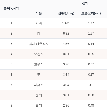
전체
순위＼지역
식품
섭취량(mg)
표준오차(mg)
1
사과
19.41
1.47
2
감
8.92
1.37
3
김치,배추김치
4.56
0.14
4
오렌지
3.81
0.55
5
고구마
3.78
0.37
6
무
3.54
0.17
7
시금치
3.04
0.2
8
참외
3.01
0.38
9
딸기
2.96
0.49