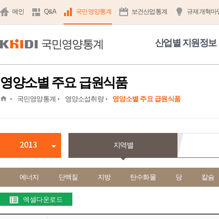
메인
Q&A
국민영양통계
보건산업통계
규제개혁마
국민영양통계
산업별 지원정보
영양소별 주요 급원식품
home
국민영양통계
영양소섭취량
영양소별 주요 급원식품
2013
지역별
에너지
단백질
지방
탄수화물
당
칼슘
엑셀다운로드