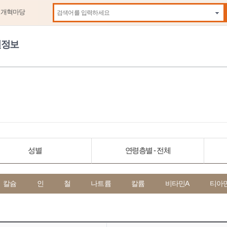
제개혁마당
자동
원정보
성별
연령층별 - 전체
칼슘
인
철
나트륨
칼륨
비타민A
티아