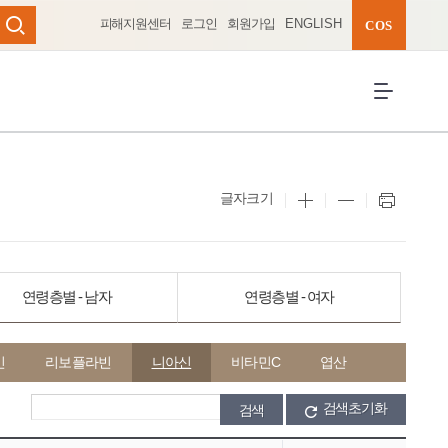
피해지원센터
로그인
회원가입
ENGLISH
완성 펼치기
COS
검색
전체메뉴 열
글자크기
연령층별 - 남자
연령층별 - 여자
민
리보플라빈
니아신
비타민C
엽산
검색초기화