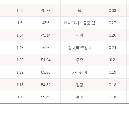
1.85
45.99
빵
0.33
1.6
47.6
돼지고기가공품,햄
0.27
1.54
49.14
사과
0.26
1.46
50.6
김치,배추김치
0.24
1.35
51.94
우유
0.2
1.32
53.26
가다랭이
0.19
1.13
54.39
땅콩
0.18
1.1
55.49
현미
0.18
1.09
56.59
멸치
0.18
1.05
57.64
라면
0.18