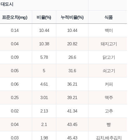
대도시
표준오차(mg)
비율(%)
누적비율(%)
식품
섭취
0.14
10.44
10.44
백미
0.04
10.38
20.82
돼지고기
0.09
5.78
26.6
닭고기
0.05
5
31.6
쇠고기
0.06
4.61
36.21
커피
0.25
3.01
39.21
맥주
0.02
2.13
41.34
고추
0.04
2.1
43.45
빵
0.03
1.98
45.43
김치,배추김치