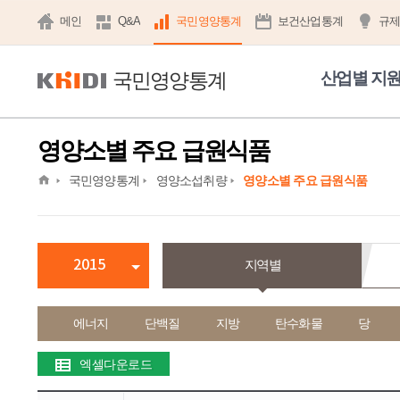
메인
Q&A
국민영양통계
보건산업통계
규
국민영양통계
산업별 지
영양소별 주요 급원식품
home
국민영양통계
영양소섭취량
영양소별 주요 급원식품
2015
지역별
에너지
단백질
지방
탄수화물
당
엑셀다운로드