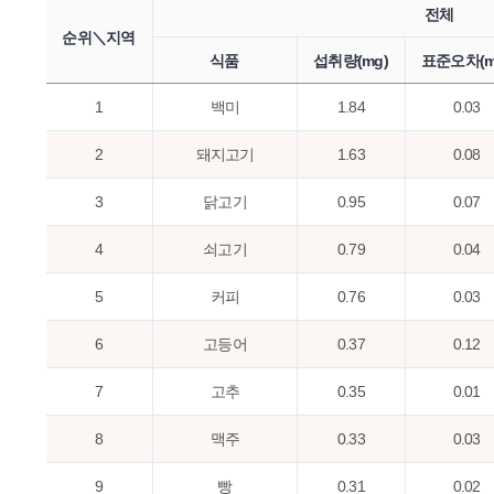
전체
순위＼지역
식품
섭취량(mg)
표준오차(m
1
백미
1.84
0.03
2
돼지고기
1.63
0.08
3
닭고기
0.95
0.07
4
쇠고기
0.79
0.04
5
커피
0.76
0.03
6
고등어
0.37
0.12
7
고추
0.35
0.01
8
맥주
0.33
0.03
9
빵
0.31
0.02