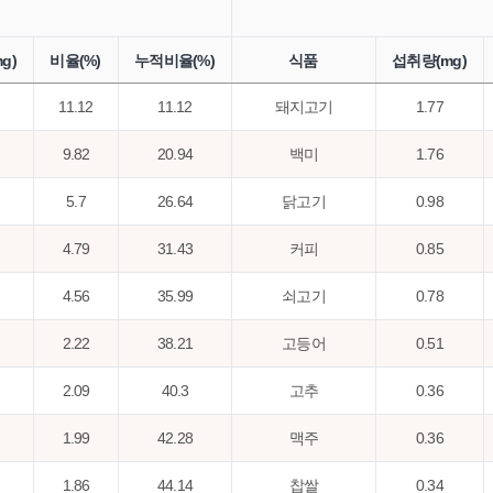
g)
비율(%)
누적비율(%)
식품
섭취량(mg)
11.12
11.12
돼지고기
1.77
9.82
20.94
백미
1.76
5.7
26.64
닭고기
0.98
4.79
31.43
커피
0.85
4.56
35.99
쇠고기
0.78
2.22
38.21
고등어
0.51
2.09
40.3
고추
0.36
1.99
42.28
맥주
0.36
1.86
44.14
찹쌀
0.34