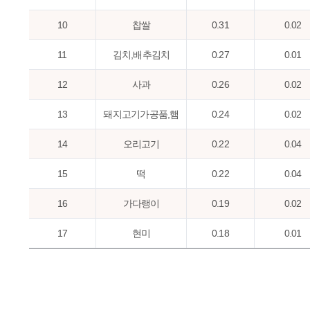
10
찹쌀
0.31
0.02
11
김치,배추김치
0.27
0.01
12
사과
0.26
0.02
13
돼지고기가공품,햄
0.24
0.02
14
오리고기
0.22
0.04
15
떡
0.22
0.04
16
가다랭이
0.19
0.02
17
현미
0.18
0.01
18
땅콩
0.18
0.02
19
우유
0.17
0.01