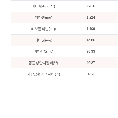
비타민A(μgRE)
720.6
티아민(mg)
1.224
리보플라빈(mg)
1.109
니아신(mg)
14.86
비타민C(mg)
96.33
동물성단백질비(%)
40.27
지방급원에너지비(%)
18.4