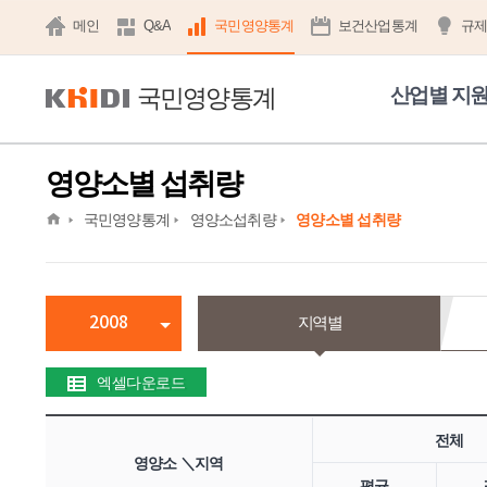
메인
Q&A
국민영양통계
보건산업통계
규
국민영양통계
산업별 지
영양소별 섭취량
home
국민영양통계
영양소섭취량
영양소별 섭취량
2008
지역별
엑셀다운로드
전체
영양소 ＼지역
평균