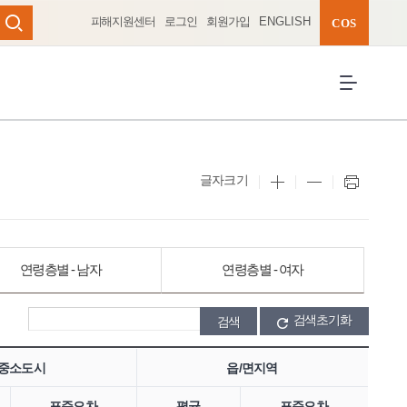
피해지원센터
로그인
회원가입
ENGLISH
완성 펼치기
COS
검색
전체메뉴 열
글자크기
연령층별 - 남자
연령층별 - 여자
검색초기화
중소도시
읍/면지역
표준오차
평균
표준오차