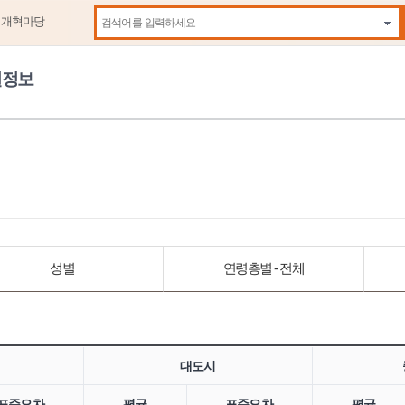
제개혁마당
자동
원정보
성별
연령층별 - 전체
대도시
표준오차
평균
표준오차
평균