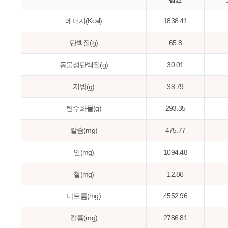
에너지(Kcal)
1838.41
단백질(g)
65.8
동물성단백질(g)
30.01
지방(g)
38.79
탄수화물(g)
293.35
칼슘(mg)
475.77
인(mg)
1094.48
철(mg)
12.86
나트륨(mg)
4552.96
칼륨(mg)
2786.81