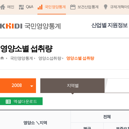
메인
Q&A
국민영양통계
보건산업통계
규제개혁마
국민영양통계
산업별 지원정보
영양소별 섭취량
home
국민영양통계
영양소섭취량
영양소별 섭취량
2008
지역별
엑셀다운로드
전체
영양소 ＼지역
평균
표준오