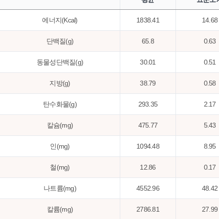
에너지(Kcal)
1838.41
14.68
단백질(g)
65.8
0.63
동물성단백질(g)
30.01
0.51
지방(g)
38.79
0.58
탄수화물(g)
293.35
2.17
칼슘(mg)
475.77
5.43
인(mg)
1094.48
8.95
철(mg)
12.86
0.17
나트륨(mg)
4552.96
48.42
칼륨(mg)
2786.81
27.99