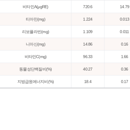
비타민A(μgRE)
720.6
14.79
티아민(mg)
1.224
0.013
리보플라빈(mg)
1.109
0.011
니아신(mg)
14.86
0.16
비타민C(mg)
96.33
1.66
동물성단백질비(%)
40.27
0.36
지방급원에너지비(%)
18.4
0.17