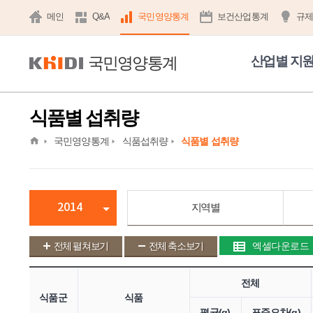
메인
Q&A
국민영양통계
보건산업통계
규
국민영양통계
산업별 지
식품별 섭취량
home
국민영양통계
식품섭취량
식품별 섭취량
2014
지역별
전체 펼쳐보기
전체 축소보기
엑셀다운로드
전체
식품군
식품
평균(g)
표준오차(g)