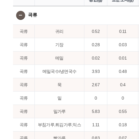
곡류
곡류
귀리
0.52
0.11
곡류
기장
0.28
0.03
곡류
메밀
0.02
0.01
곡류
메밀국수/냉면국수
3.93
0.48
곡류
묵
2.67
0.4
곡류
밀
0
0
곡류
밀가루
5.83
0.55
곡류
부침가루,튀김가루,믹스
1.11
0.18
곡류
빵가루
0.83
0.07