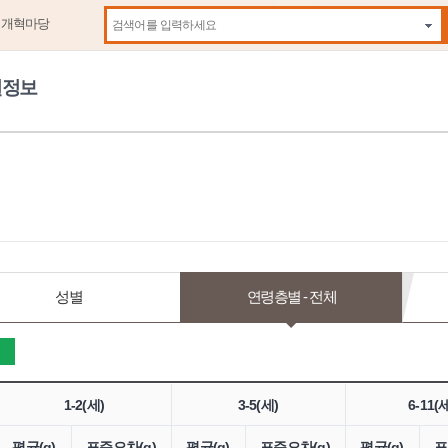
제개혁마당
자동
원정보
성별
연령층별 - 전체
1-2(세)
3-5(세)
6-11(
평균(g)
표준오차(g)
평균(g)
표준오차(g)
평균(g)
표