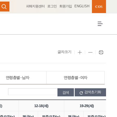
피해지원센터
로그인
회원가입
ENGLISH
완성 펼치기
COS
검색
전체메뉴 열
글자크기
연령층별 - 남자
연령층별 - 여자
검색초기화
세)
12-18(세)
19-29(세)
준오차(g)
평균(g)
표준오차(g)
평균(g)
표준오차(g)
평