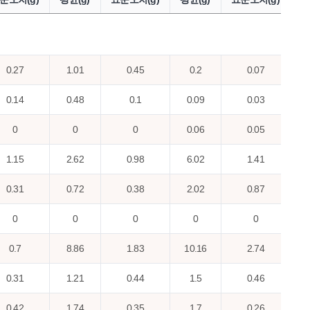
0.27
1.01
0.45
0.2
0.07
0.14
0.48
0.1
0.09
0.03
0
0
0
0.06
0.05
1.15
2.62
0.98
6.02
1.41
0.31
0.72
0.38
2.02
0.87
0
0
0
0
0
0.7
8.86
1.83
10.16
2.74
0.31
1.21
0.44
1.5
0.46
0.42
1.74
0.35
1.7
0.26