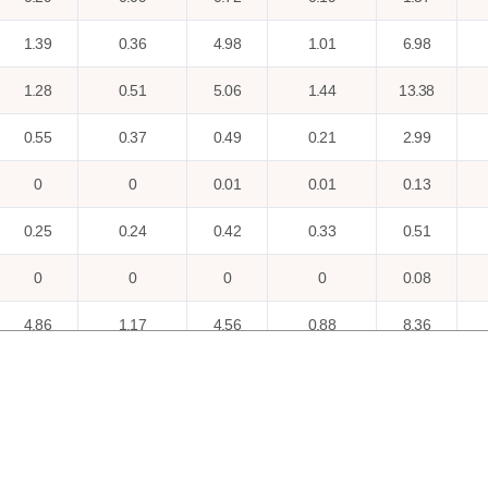
1.39
0.36
4.98
1.01
6.98
1.28
0.51
5.06
1.44
13.38
0.55
0.37
0.49
0.21
2.99
0
0
0.01
0.01
0.13
0.25
0.24
0.42
0.33
0.51
0
0
0
0
0.08
4.86
1.17
4.56
0.88
8.36
0
0
0.79
0.79
0
2.44
0.54
5.33
0.77
5.51
11.51
2.47
18.94
2.35
30.54