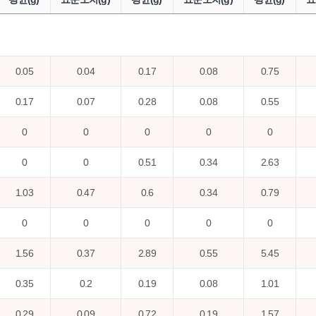
0.05
0.04
0.17
0.08
0.75
0.17
0.07
0.28
0.08
0.55
0
0
0
0
0
0
0
0.51
0.34
2.63
1.03
0.47
0.6
0.34
0.79
0
0
0
0
0
1.56
0.37
2.89
0.55
5.45
0.35
0.2
0.19
0.08
1.01
0.29
0.09
0.72
0.19
1.57