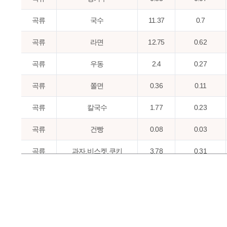
곡류
국수
11.37
0.7
곡류
라면
12.75
0.62
곡류
우동
2.4
0.27
곡류
쫄면
0.36
0.11
곡류
칼국수
1.77
0.23
곡류
건빵
0.08
0.03
곡류
과자,비스켓,쿠키
3.78
0.31
곡류
샌드위치
1.71
0.39
곡류
과자,스낵과자
3.14
0.28
곡류
빵
21.42
1.19