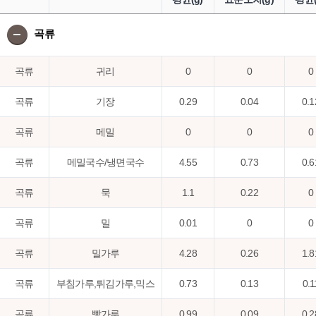
곡류
곡류
귀리
0
0
0
곡류
기장
0.29
0.04
0.1
곡류
메밀
0
0
0
곡류
메밀국수/냉면국수
4.55
0.73
0.6
곡류
묵
1.1
0.22
0
곡류
밀
0.01
0
0
곡류
밀가루
4.28
0.26
1.8
곡류
부침가루,튀김가루,믹스
0.73
0.13
0.1
곡류
빵가루
0.99
0.09
0.2