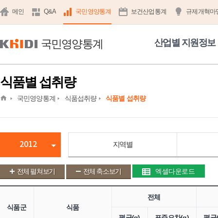
메인
Q&A
국민영양통계
보건산업통계
규제개혁마
국민영양통계
산업별 지원정보
식품별 섭취량
home
국민영양통계
식품섭취량
식품별 섭취량
2012
지역별
전체 펼쳐보기
전체 축소보기
엑셀다운로드
전체
식품군
식품
평균(g)
표준오차(g)
평균(