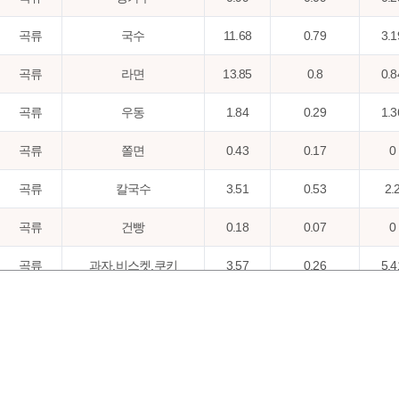
곡류
국수
11.68
0.79
3.1
곡류
라면
13.85
0.8
0.8
곡류
우동
1.84
0.29
1.3
곡류
쫄면
0.43
0.17
0
곡류
칼국수
3.51
0.53
2.
곡류
건빵
0.18
0.07
0
곡류
과자,비스켓,쿠키
3.57
0.26
5.4
곡류
샌드위치
1.61
0.45
0.4
곡류
과자,스낵과자
1.97
0.22
1.9
곡류
빵
18.24
1.14
14.