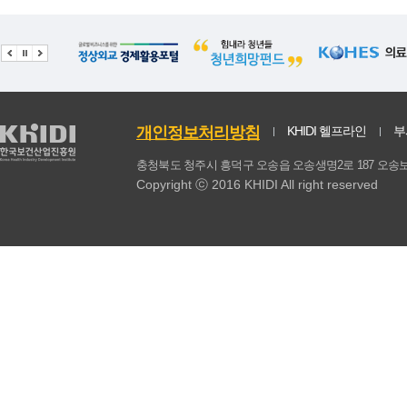
곡류
초코파이
1.18
0.15
2.
곡류
케이크
1.78
0.29
2.2
곡류
푸딩,커스터드
0.03
0.02
0
개인정보처리방침
KHIDI 헬프라인
부
곡류
피자
0.56
0.22
0
충청북도 청주시 흥덕구 오송읍 오송생명2로 187 
곡류
핫도그
1.57
0.42
0.
Copyright ⓒ 2016 KHIDI All right reserved
곡류
햄버거
2.04
0.37
0
곡류
보리
7.37
0.41
2.0
곡류
미숫가루/선식/생식
0.99
0.14
1.
곡류
수수
0.43
0.05
0.2
곡류
시리얼
1.09
0.13
1.2