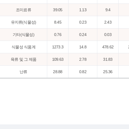
조미료류
39.05
1.13
9.4
유지류(식물성)
8.45
0.23
2.43
기타(식물성)
0.76
0.24
0.03
식물성 식품계
1273.3
14.8
478.62
육류 및 그 제품
109.63
2.78
31.83
난류
28.88
0.82
25.36
어패류
96.35
3.84
35.87
우유류 및 그 제품
101.64
2.95
251.26
유지류(동물성)
0.32
0.03
0.13
기타(동물성)
0.12
0.05
0