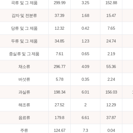
곡류 및 그 제품
299.99
3.25
152.88
감자 및 전분류
37.39
1.68
15.47
당류 및 그 제품
12.32
0.42
7.65
두류 및 그 제품
34.85
1.23
24.74
종실류 및 그 제품
7.61
0.65
2.19
채소류
296.77
4.09
55.36
버섯류
5.78
0.35
2.24
과실류
198.34
6.01
156.03
해조류
27.52
2
12.29
음료류
179.8
6.61
37.87
주류
124.67
7.3
0.04