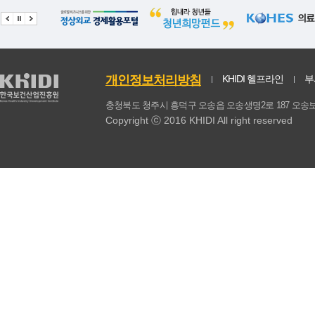
동물성 식품계
336.95
5.54
344.45
총계
1610.25
17.87
823.07
식물성식품 섭취비율(%)
79.01
0.24
59.09
개인정보처리방침
KHIDI 헬프라인
부
동물성식품 섭취비율(%)
20.99
0.24
40.91
충청북도 청주시 흥덕구 오송읍 오송생명2로 187 
Copyright ⓒ 2016 KHIDI All right reserved