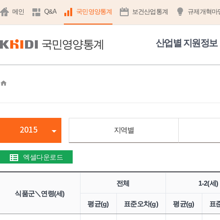
메인
Q&A
국민영양통계
보건산업통계
규제개혁마
국민영양통계
산업별 지원정보
home
2015
지역별
엑셀다운로드
전체
1-2(세)
식품군＼연령(세)
평균(g)
표준오차(g)
평균(g)
표준