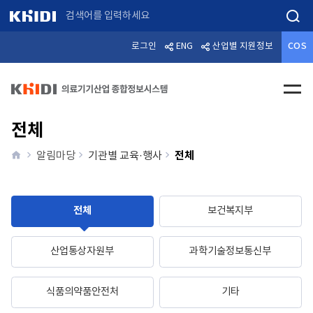
검색
로그인
ENG
산업별 지원정보
COS
전체메
전체
home
전체
알림마당
기관별 교육·행사
전체
보건복지부
산업통상자원부
과학기술정보통신부
식품의약품안전처
기타