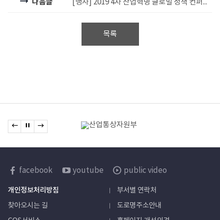
다음글
[행사] 2019 4차 산업혁명 글로벌 정책 컨퍼런스 행사 참석 안내 (10/25)
목록
관련기관
이전 배너로 이동
배너 정지
다음 배너로 이동
배너모음
한국보건산업진흥원
facebook
youtube
public video
sns
개인정보처리방침
부서별 연락처
바로가기
찾아오시는 길
도로명주소안내