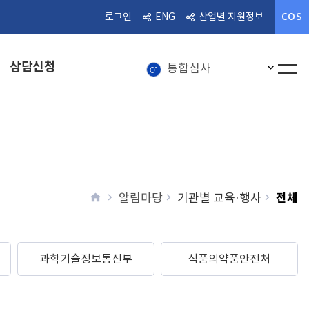
COS
로그인
ENG
산업별 지원정보
알림마당
08
통합심사
01
상담신청
인기검
전체메
혁신의료기기
02
상담신청
03
의료기기
04
의료기기 정보
05
home
전체
알림마당
기관별 교육·행사
뉴스레터
06
의료기기산업
07
알림마당
08
과학기술정보통신부
식품의약품안전처
통합심사
01