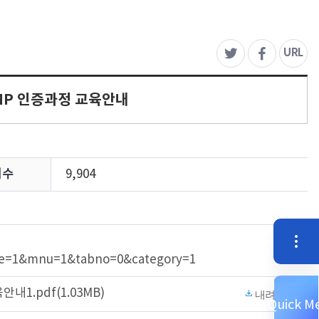
주
URL
트위터
페이스북
GMP 인증과정 교육안내
회수
9,904
퀵
ge=1&mnu=1&tabno=0&category=1
내1.pdf(1.03MB)
내려받기
Quick M