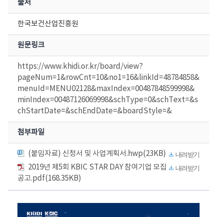
출처
한국보건산업진흥원
원문링크
https://www.khidi.or.kr/board/view?
pageNum=1&rowCnt=10&no1=16&linkId=48784858&
menuId=MENU02128&maxIndex=00487848599998&
minIndex=00487126069998&schType=0&schText=&s
chStartDate=&schEndDate=&boardStyle=&
첨부파일
(붙임자료) 신청서 및 사업계획서.hwp(23KB)
내려받기
2019년 제5회 KBIC STAR DAY 참여기업 모집
내려받기
공고.pdf(168.35KB)