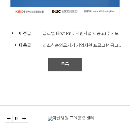
이전글
글로벌 First RnD 지원사업 재공고(수시모집)
다음글
최소침습의료기기 기업지원 프로그램 공고(상시접수)
목록
관련기관
이전 배너로 이동
배너 정지
다음 배너로 이동
배너모음