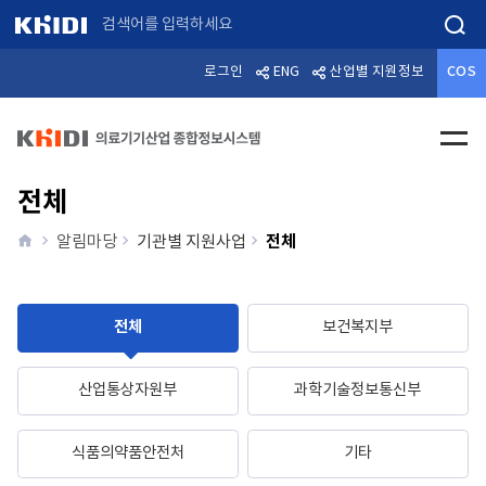
검색
로그인
ENG
산업별 지원정보
COS
전체메
전체
home
전체
알림마당
기관별 지원사업
전체
보건복지부
산업통상자원부
과학기술정보통신부
식품의약품안전처
기타