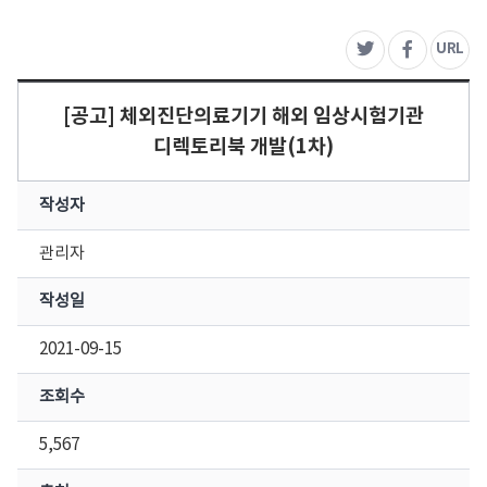
주
URL
트위터
페이스북
[공고] 체외진단의료기기 해외 임상시험기관
디렉토리북 개발(1차)
작성자
관리자
작성일
2021-09-15
조회수
5,567