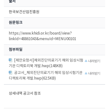
출처
한국보건산업진흥원
원문링크
https://www.khidi.or.kr/board/view?
linkId=48861043&menuId=MENU00101
첨부파일
[제안요청서]체외진단의료기기 해외 임상시험
내려받기
기관 디렉토리북 개발.hwp(148KB)
공고서_체외진단의료기기 해외 임상시험기관
내려받기
디렉토리북 개발.hwp(62.5KB)
상세내역 공고서 참조