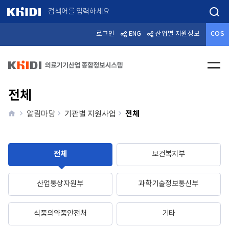
검색
로그인
ENG
산업별 지원정보
COS
전체메
전체
home
전체
알림마당
기관별 지원사업
전체
보건복지부
산업통상자원부
과학기술정보통신부
식품의약품안전처
기타