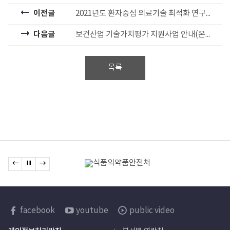
이전글
2021년도 환자중심 의료기술 최적화 연구사업 신규과제 예비선정 대상과제 공지
다음글
보건산업 기술가치평가 지원사업 안내(온라인 수시 접수)
목록
관련기관
이전 배너로 이동
배너 정지
다음 배너로 이동
배너모음
한국보건산업진흥원
facebook
youtube
public video