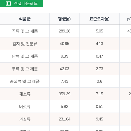
엑셀다운로드
식품군
평균(g)
표준오차(g)
p
곡류 및 그 제품
289.28
5.05
4
감자 및 전분류
40.95
4.13
당류 및 그 제품
9.39
0.47
두류 및 그 제품
42.03
2.73
종실류 및 그 제품
7.43
0.6
채소류
359.39
7.15
2
버섯류
5.92
0.51
과실류
231.04
9.45