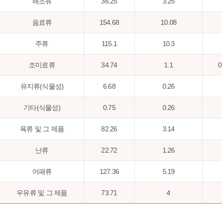
해조류
36.25
3.25
음료류
154.68
10.08
주류
115.1
10.3
조미료류
34.74
1.1
0
유지류(식물성)
6.68
0.26
기타(식물성)
0.75
0.26
육류 및 그 제품
82.26
3.14
난류
22.72
1.26
어패류
127.36
5.19
우유류 및 그 제품
73.71
4
유지류(동물성)
0.13
0.02