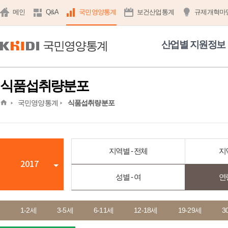
메인
Q&A
국민영양통계
보건산업통계
규제개혁마
국민영양통계
산업별 지원정보
식품섭취량분포
home
국민영양통계
식품섭취량분포
지역별 - 전체
지
2017
성별 - 여
연
1-2세
3-5세
6-11세
12-18세
19-29세
3