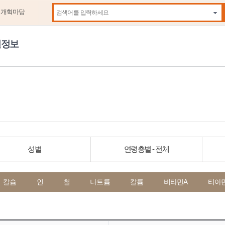
제개혁마당
자동
원정보
성별
연령층별 - 전체
칼슘
인
철
나트륨
칼륨
비타민A
티아