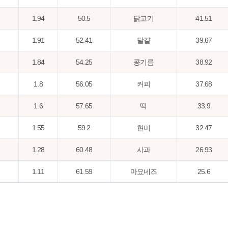
1.94
50.5
닭고기
41.51
1.91
52.41
달걀
39.67
1.84
54.25
콩기름
38.92
1.8
56.05
커피
37.68
1.6
57.65
떡
33.9
1.55
59.2
현미
32.47
1.28
60.48
사과
26.93
1.11
61.59
마요네즈
25.6
1.1
62.69
고구마
24.08
1.06
63.75
맥주
23.86