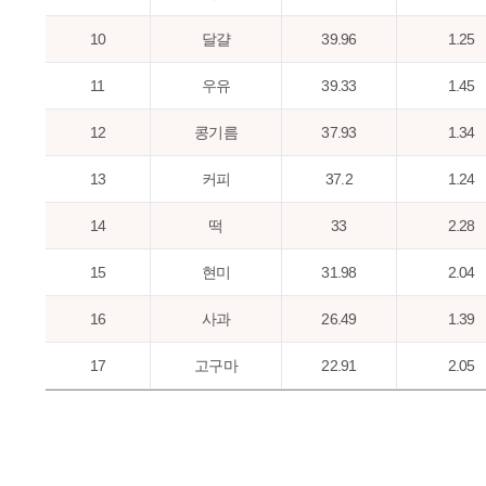
10
달걀
39.96
1.25
11
우유
39.33
1.45
12
콩기름
37.93
1.34
13
커피
37.2
1.24
14
떡
33
2.28
15
현미
31.98
2.04
16
사과
26.49
1.39
17
고구마
22.91
2.05
18
맥주
22.75
1.8
19
보리
21.77
1.07