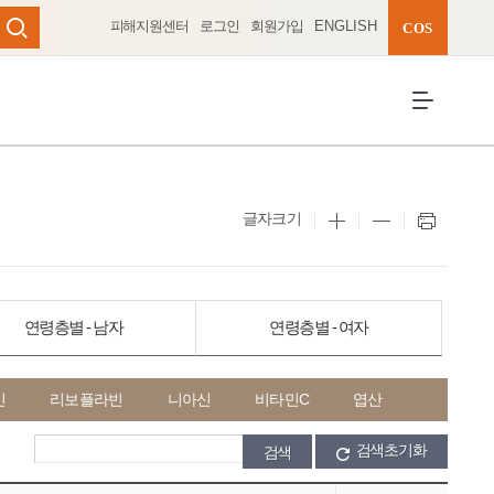
피해지원센터
로그인
회원가입
ENGLISH
완성 펼치기
COS
검색
전체메뉴 열
글자크기
연령층별 - 남자
연령층별 - 여자
민
리보플라빈
니아신
비타민C
엽산
검색초기화