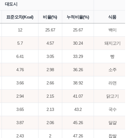
대도시
표준오차(Kcal)
비율(%)
누적비율(%)
식품
12
25.67
25.67
백미
5.7
4.57
30.24
돼지고기
6.41
3.05
33.29
빵
4.76
2.98
36.26
소주
3.66
2.66
38.92
라면
2.94
2.15
41.07
닭고기
3.65
2.13
43.2
국수
3.87
2.06
45.26
달걀
2.43
2
47.26
찹쌀