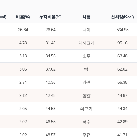
al)
비율(%)
누적비율(%)
식품
섭취량(Kcal)
26.64
26.64
백미
534.98
4.78
31.42
돼지고기
95.16
3.13
34.55
소주
63.48
3.06
37.62
빵
62.02
2.74
40.36
라면
55.35
2.12
42.48
찹쌀
44.87
2.05
44.53
쇠고기
44.34
2.02
46.55
국수
42.89
2.02
48.57
우유
41.71