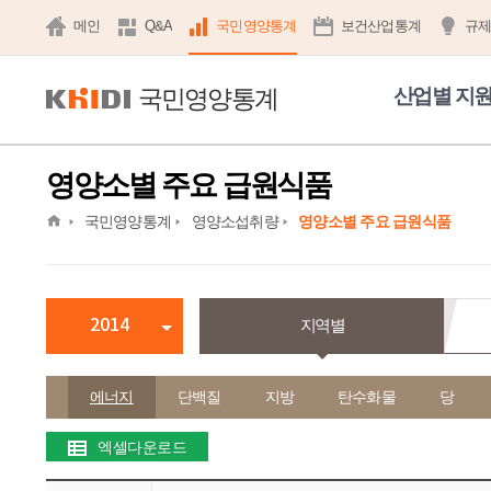
메인
Q&A
국민영양통계
보건산업통계
규
국민영양통계
산업별 지
영양소별 주요 급원식품
home
국민영양통계
영양소섭취량
영양소별 주요 급원식품
2014
지역별
에너지
단백질
지방
탄수화물
당
엑셀다운로드