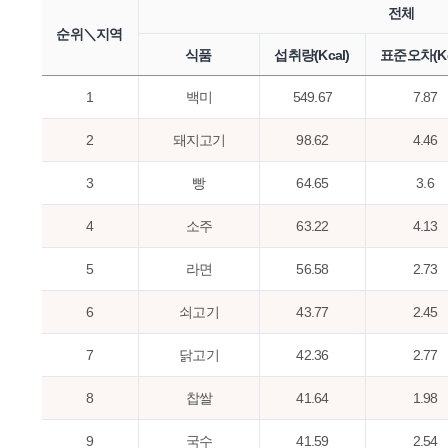
전체
순위＼지역
식품
섭취량(Kcal)
표준오차(Kc
1
백미
549.67
7.87
2
돼지고기
98.62
4.46
3
빵
64.65
3.6
4
소주
63.22
4.13
5
라면
56.58
2.73
6
쇠고기
43.77
2.45
7
닭고기
42.36
2.77
8
찹쌀
41.64
1.98
9
국수
41.59
2.54