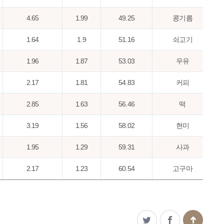
4.65
1.99
49.25
콩기름
1.64
1.9
51.16
쇠고기
1.96
1.87
53.03
우유
2.17
1.81
54.83
커피
2.85
1.63
56.46
떡
3.19
1.56
58.02
현미
1.95
1.29
59.31
사과
2.17
1.23
60.54
고구마
2.81
1.16
61.7
맥주
2.85
1.14
62.84
밀가루